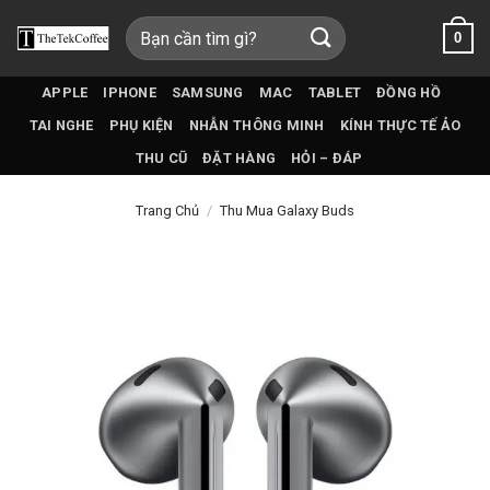
Bỏ
Tìm
0
qua
kiếm:
nội
dung
APPLE
IPHONE
SAMSUNG
MAC
TABLET
ĐỒNG HỒ
TAI NGHE
PHỤ KIỆN
NHẪN THÔNG MINH
KÍNH THỰC TẾ ẢO
THU CŨ
ĐẶT HÀNG
HỎI – ĐÁP
Trang Chủ
/
Thu Mua Galaxy Buds