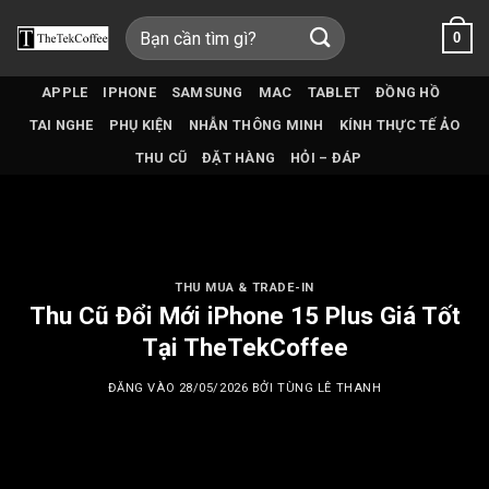
Bỏ
Tìm
0
qua
kiếm:
nội
dung
APPLE
IPHONE
SAMSUNG
MAC
TABLET
ĐỒNG HỒ
TAI NGHE
PHỤ KIỆN
NHẪN THÔNG MINH
KÍNH THỰC TẾ ẢO
THU CŨ
ĐẶT HÀNG
HỎI – ĐÁP
THU MUA & TRADE-IN
Thu Cũ Đổi Mới iPhone 15 Plus Giá Tốt
Tại TheTekCoffee
ĐĂNG VÀO
28/05/2026
BỞI
TÙNG LÊ THANH