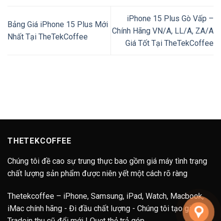
iPhone 15 Plus Gò Vấp –
Bảng Giá iPhone 15 Plus Mới
Chính Hãng VN/A, LL/A, ZA/A
Nhất Tại TheTekCoffee
Giá Tốt Tại TheTekCoffee
THETEKCOFFEE
Chúng tôi đề cao sự trung thực bao gồm giá máy tình trạng
chất lượng sản phẩm được niên yết một cách rõ ràng
Thetekcoffee – iPhone, Samsung, iPad, Watch, Macbook,
iMac chính hãng - Đi đầu chất lượng - Chúng tôi tạo giá trị.
Tradein thu cũ đổi mới | Quẹt thẻ trả góp