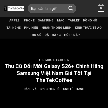
Bỏ
Tìm
0
qua
kiếm:
nội
dung
APPLE
IPHONE
SAMSUNG
MAC
TABLET
ĐỒNG HỒ
TAI NGHE
PHỤ KIỆN
NHẪN THÔNG MINH
KÍNH THỰC TẾ ẢO
THU CŨ
ĐẶT HÀNG
HỎI – ĐÁP
THU MUA & TRADE-IN
Thu Cũ Đổi Mới Galaxy S26+ Chính Hãng
Samsung Việt Nam Giá Tốt Tại
TheTekCoffee
ĐĂNG VÀO
02/06/2026
BỞI
TÙNG LÊ THANH