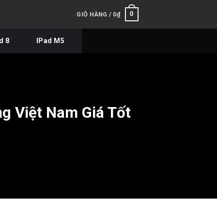
0
GIỎ HÀNG /
0
₫
d 8
IPad M5
g Việt Nam Giá Tốt