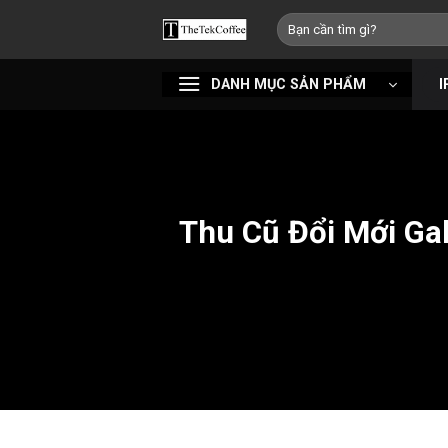
Bỏ
Tìm
qua
kiếm:
nội
DANH MỤC SẢN PHẨM
I
dung
Thu Cũ Đổi Mới Ga