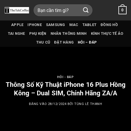
Bỏ
Tìm
0
qua
kiếm:
nội
dung
APPLE
IPHONE
SAMSUNG
MAC
TABLET
ĐỒNG HỒ
TAI NGHE
PHỤ KIỆN
NHẪN THÔNG MINH
KÍNH THỰC TẾ ẢO
THU CŨ
ĐẶT HÀNG
HỎI – ĐÁP
HỎI - ĐÁP
Thông Số Kỹ Thuật iPhone 16 Plus Hồng
Kông – Dual SIM, Chính Hãng ZA/A
ĐĂNG VÀO
28/12/2024
BỞI
TÙNG LÊ THANH