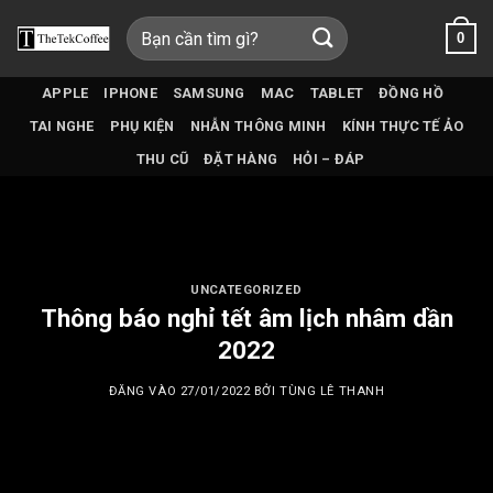
Bỏ
Tìm
0
qua
kiếm:
nội
dung
APPLE
IPHONE
SAMSUNG
MAC
TABLET
ĐỒNG HỒ
TAI NGHE
PHỤ KIỆN
NHẪN THÔNG MINH
KÍNH THỰC TẾ ẢO
THU CŨ
ĐẶT HÀNG
HỎI – ĐÁP
UNCATEGORIZED
Thông báo nghỉ tết âm lịch nhâm dần
2022
ĐĂNG VÀO
27/01/2022
BỞI
TÙNG LÊ THANH