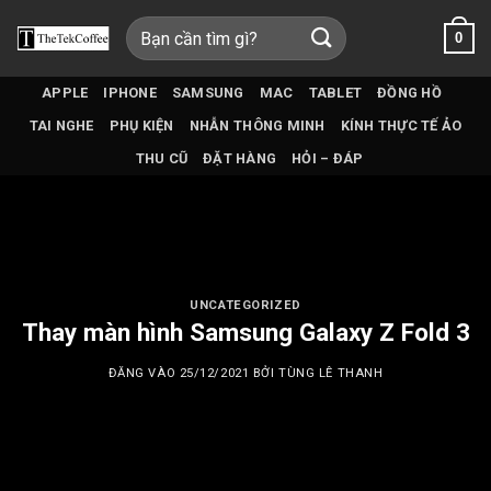
Bỏ
Tìm
0
qua
kiếm:
nội
dung
APPLE
IPHONE
SAMSUNG
MAC
TABLET
ĐỒNG HỒ
TAI NGHE
PHỤ KIỆN
NHẪN THÔNG MINH
KÍNH THỰC TẾ ẢO
THU CŨ
ĐẶT HÀNG
HỎI – ĐÁP
UNCATEGORIZED
Thay màn hình Samsung Galaxy Z Fold 3
ĐĂNG VÀO
25/12/2021
BỞI
TÙNG LÊ THANH