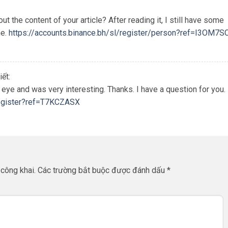
t the content of your article? After reading it, I still have some
me.
https://accounts.binance.bh/sl/register/person?ref=I3OM7S
iết:
eye and was very interesting. Thanks. I have a question for you.
register?ref=T7KCZASX
công khai.
Các trường bắt buộc được đánh dấu
*