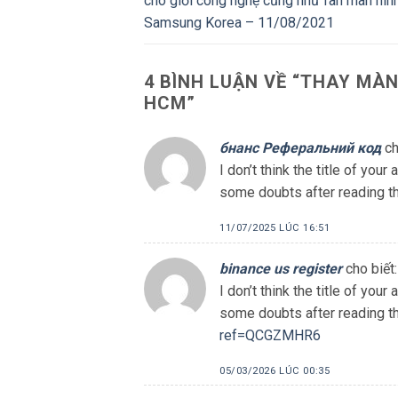
cho giới công nghệ cũng như fan màn hìn
Samsung Korea – 11/08/2021
4 BÌNH LUẬN VỀ “
THAY MÀN
HCM
”
бнанс Реферальний код
ch
I don’t think the title of you
some doubts after reading the
11/07/2025 LÚC 16:51
binance us register
cho biết:
I don’t think the title of you
some doubts after reading th
ref=QCGZMHR6
05/03/2026 LÚC 00:35