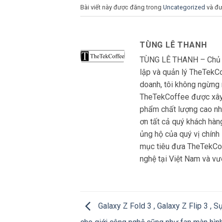
Bài viết này được đăng trong
Uncategorized
và đư
TÙNG LÊ THANH
TÙNG LÊ THANH – Chủ S
lập và quản lý TheTekCo
doanh, tôi không ngừng 
TheTekCoffee được xây 
phẩm chất lượng cao nhấ
ơn tất cả quý khách hàn
ủng hộ của quý vị chính
mục tiêu đưa TheTekCoff
nghệ tại Việt Nam và vươ
Galaxy Z Fold 3 , Galaxy Z Flip 3 , S