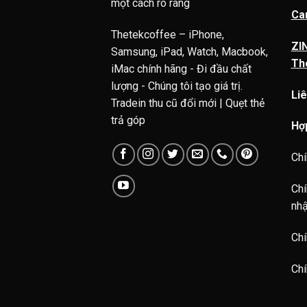
một cách rõ ràng
Ca
Thetekcoffee – iPhone,
ZIN
Samsung, iPad, Watch, Macbook,
Th
iMac chính hãng - Đi đầu chất
lượng - Chúng tôi tạo giá trị.
Liê
Tradein thu cũ đổi mới | Quẹt thẻ
trả góp
Hợ
Chí
Chí
nh
Chí
Chí