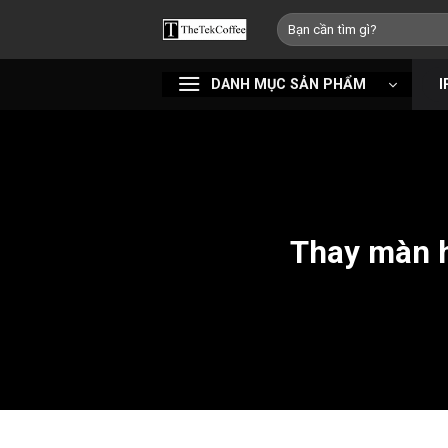
Bỏ
Tìm
qua
kiếm:
nội
DANH MỤC SẢN PHẨM
I
dung
Thay màn h