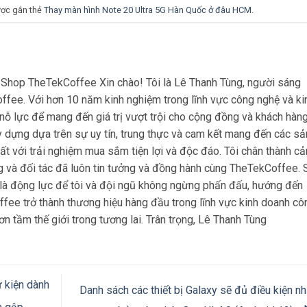
ợc gắn thẻ
Thay màn hình Note 20 Ultra 5G Hàn Quốc ở đâu HCM
.
hop TheTekCoffee Xin chào! Tôi là Lê Thanh Tùng, người sáng
ffee. Với hơn 10 năm kinh nghiệm trong lĩnh vực công nghệ và ki
nỗ lực để mang đến giá trị vượt trội cho cộng đồng và khách hàng
dựng dựa trên sự uy tín, trung thực và cam kết mang đến các sả
t với trải nghiệm mua sắm tiện lợi và độc đáo. Tôi chân thành c
g và đối tác đã luôn tin tưởng và đồng hành cùng TheTekCoffee. 
 là động lực để tôi và đội ngũ không ngừng phấn đấu, hướng đến
ee trở thành thương hiệu hàng đầu trong lĩnh vực kinh doanh cô
n tầm thế giới trong tương lai. Trân trọng, Lê Thanh Tùng
ự kiện dành
Danh sách các thiết bị Galaxy sẽ đủ điều kiện n