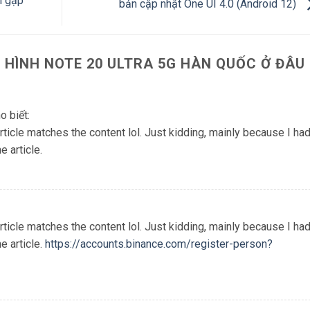
h gập
bản cập nhật One UI 4.0 (Android 12)
 HÌNH NOTE 20 ULTRA 5G HÀN QUỐC Ở ĐÂU
o biết:
r article matches the content lol. Just kidding, mainly because I ha
 article.
r article matches the content lol. Just kidding, mainly because I ha
e article.
https://accounts.binance.com/register-person?