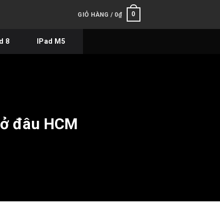
0
GIỎ HÀNG /
0
₫
d 8
IPad M5
c ở đâu HCM