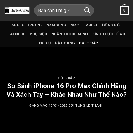
Bỏ
Tìm
0
qua
kiếm:
nội
dung
APPLE
IPHONE
SAMSUNG
MAC
TABLET
ĐỒNG HỒ
TAI NGHE
PHỤ KIỆN
NHẪN THÔNG MINH
KÍNH THỰC TẾ ẢO
THU CŨ
ĐẶT HÀNG
HỎI – ĐÁP
HỎI - ĐÁP
So Sánh iPhone 16 Pro Max Chính Hãng
Và Xách Tay – Khác Nhau Như Thế Nào?
ĐĂNG VÀO
15/01/2025
BỞI
TÙNG LÊ THANH