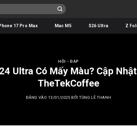
Phone 17 Pro Max
Mac M5
S26 Ultra
Z Fol
HỎI - ĐÁP
4 Ultra Có Mấy Màu? Cập Nhật
TheTekCoffee
ĐĂNG VÀO
13/01/2025
BỞI
TÙNG LÊ THANH