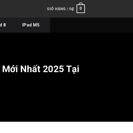
0
GIỎ HÀNG /
0
₫
d 8
IPad M5
 Mới Nhất 2025 Tại