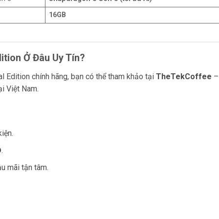
16GB
ition Ở Đâu Uy Tín?
 Edition chính hãng, bạn có thể tham khảo tại
TheTekCoffee
–
ại Việt Nam.
iện.
Đ
.
ậu mãi tận tâm.