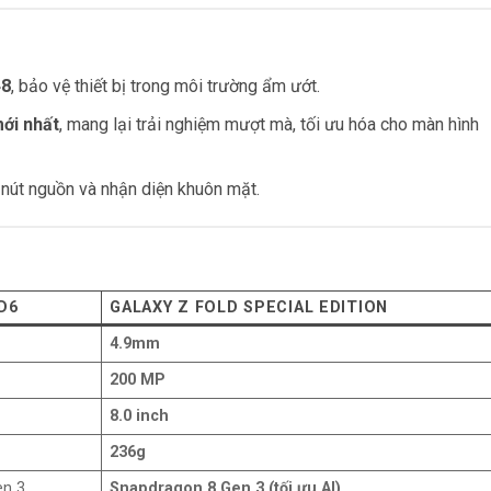
48
, bảo vệ thiết bị trong môi trường ẩm ướt.
ới nhất
, mang lại trải nghiệm mượt mà, tối ưu hóa cho màn hình
 nút nguồn và nhận diện khuôn mặt.
D6
GALAXY Z FOLD SPECIAL EDITION
4.9mm
200 MP
8.0 inch
236g
en 3
Snapdragon 8 Gen 3 (tối ưu AI)