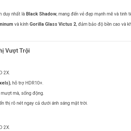
n duy nhất là
Black Shadow
, mang đến vẻ đẹp mạnh mẽ và tinh tế
minum
và kính
Gorilla Glass Victus 2
, đảm bảo độ bền cao và k
hị Vượt Trội
D 2X.
xels)
, hỗ trợ HDR10+.
nh mượt mà, sống động.
ển thị rõ nét ngay cả dưới ánh sáng mặt trời.
D 2X.