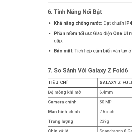
6. Tính Năng Nổi Bật
Khả năng chống nước:
Đạt chuẩn
IP
Phần mềm tối ưu:
Giao diện
One UI m
gập.
Bảo mật:
Tích hợp cảm biến vân tay ở
7. So Sánh Với Galaxy Z Fold6
TIÊU CHÍ
GALAXY Z FOL
Độ mỏng khi mở
6.4mm
Camera chính
50 MP
Màn hình chính
7.6 inch
Trọng lượng
239g
Chip xử lý
Snapdragon 8 G