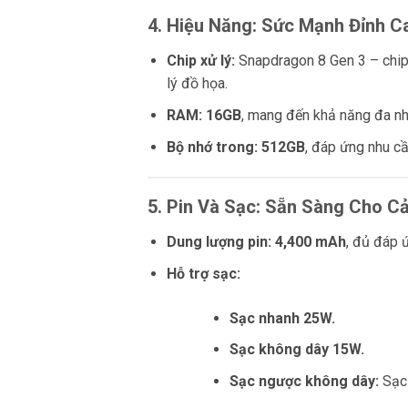
4. Hiệu Năng: Sức Mạnh Đỉnh C
Chip xử lý:
Snapdragon 8 Gen 3 – chip 
lý đồ họa.
RAM:
16GB
, mang đến khả năng đa nh
Bộ nhớ trong:
512GB
, đáp ứng nhu cầ
5. Pin Và Sạc: Sẵn Sàng Cho C
Dung lượng pin:
4,400 mAh
, đủ đáp ứ
Hỗ trợ sạc:
Sạc nhanh 25W.
Sạc không dây 15W.
Sạc ngược không dây:
Sạc 