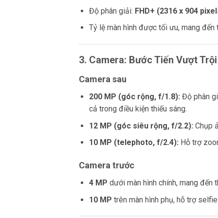
Độ phân giải:
FHD+ (2316 x 904 pixel
Tỷ lệ màn hình được tối ưu, mang đến tr
3. Camera: Bước Tiến Vượt Trội
Camera sau
200 MP (góc rộng, f/1.8):
Độ phân giả
cả trong điều kiện thiếu sáng.
12 MP (góc siêu rộng, f/2.2):
Chụp ả
10 MP (telephoto, f/2.4):
Hỗ trợ zoo
Camera trước
4 MP
dưới màn hình chính, mang đến th
10 MP
trên màn hình phụ, hỗ trợ selfie