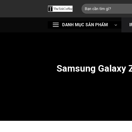
Bỏ
Tìm
qua
kiếm:
nội
DANH MỤC SẢN PHẨM
I
dung
Samsung Galaxy Z 