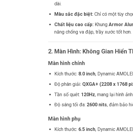
dài.
Màu sắc đặc biệt:
Chỉ có một tùy chọ
Chất liệu cao cấp:
Khung
Armor Alu
năng chống va đập, trầy xước tốt hơn.
2. Màn Hình: Không Gian Hiển T
Màn hình chính
Kích thước:
8.0 inch
, Dynamic AMOLE
Độ phân giải:
QXGA+ (2208 x 1768 pi
Tần số quét:
120Hz
, mang lại hình ả
Độ sáng tối đa:
2600 nits
, đảm bảo hi
Màn hình phụ
Kích thước:
6.5 inch
, Dynamic AMOLE