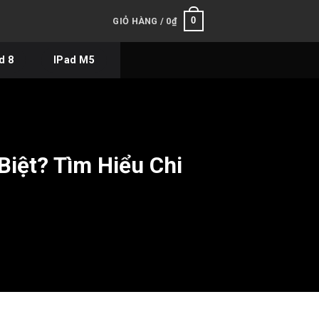
0
GIỎ HÀNG /
0
₫
d 8
IPad M5
Biệt? Tìm Hiểu Chi