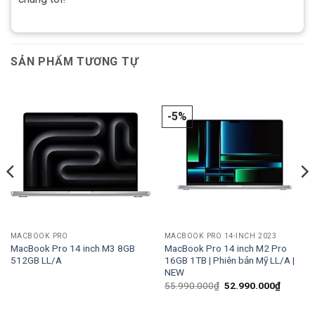
SẢN PHẨM TƯƠNG TỰ
-5%
MACBOOK PRO
MACBOOK PRO 14-INCH 2023
MacBook Pro 14 inch M3 8GB
MacBook Pro 14 inch M2 Pro
512GB LL/A
16GB 1TB | Phiên bản Mỹ LL/A |
NEW
Giá
Giá
55.990.000
₫
52.990.000
₫
gốc
hiện
là:
tại
55.990.000₫.
là: