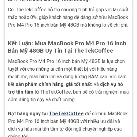
Có. TheTekCoffee hỗ trợ chương trình trả góp với lãi suất
thấp hoặc 0%, giúp khách hàng dễ dàng sở hữu MacBook
Pro M4 Pro 16 inch bản Mỹ 48GB mà không lo về chi phí.
Kết Luận: Mua MacBook Pro M4 Pro 16 Inch
Bản Mỹ 48GB Uy Tín Tại TheTekCoffee
MacBook Pro M4 Pro 16 inch bản Mỹ 48GB là lựa chọn
tuyệt vời cho những ai cần một thiết bị với hiệu năng
mạnh mẽ, màn hình lớn và dung lượng RAM cao. Với cam
kết
sản phẩm chính hãng
,
giá tốt nhất
, và
dịch vụ hỗ
trợ tận tâm
từ TheTekCoffee, bạn sẽ có trải nghiệm mua
sắm đáng tin cậy và chất lượng.
Đặt hàng ngay tại
TheTekCoffee
để sở hữu MacBook
Pro M4 Pro 16 inch bản Mỹ 48GB với nhiều ưu đãi và
dịch vụ hậu mãi tận tâm từ đội ngũ chuyên nghiệp của
chúng tôi!