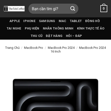
Bỏ
Tìm
0
qua
kiếm:
nội
dung
APPLE
IPHONE
SAMSUNG
MAC
TABLET
ĐỒNG HỒ
TAI NGHE
PHỤ KIỆN
NHẪN THÔNG MINH
KÍNH THỰC TẾ ẢO
THU CŨ
ĐẶT HÀNG
HỎI – ĐÁP
Trang Chủ
/
MacBook Pro
/
MacBook Pro 2024
/
MacBook Pro 2024
16 Inch