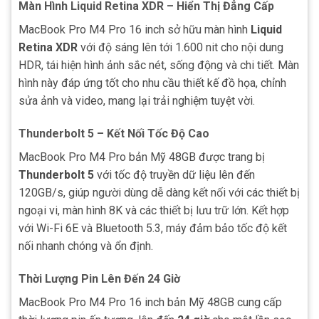
Màn Hình Liquid Retina XDR – Hiển Thị Đẳng Cấp
MacBook Pro M4 Pro 16 inch sở hữu màn hình
Liquid
Retina XDR
với độ sáng lên tới 1.600 nit cho nội dung
HDR, tái hiện hình ảnh sắc nét, sống động và chi tiết. Màn
hình này đáp ứng tốt cho nhu cầu thiết kế đồ họa, chỉnh
sửa ảnh và video, mang lại trải nghiệm tuyệt vời.
Thunderbolt 5 – Kết Nối Tốc Độ Cao
MacBook Pro M4 Pro bản Mỹ 48GB được trang bị
Thunderbolt 5
với tốc độ truyền dữ liệu lên đến
120GB/s, giúp người dùng dễ dàng kết nối với các thiết bị
ngoại vi, màn hình 8K và các thiết bị lưu trữ lớn. Kết hợp
với Wi-Fi 6E và Bluetooth 5.3, máy đảm bảo tốc độ kết
nối nhanh chóng và ổn định.
Thời Lượng Pin Lên Đến 24 Giờ
MacBook Pro M4 Pro 16 inch bản Mỹ 48GB cung cấp