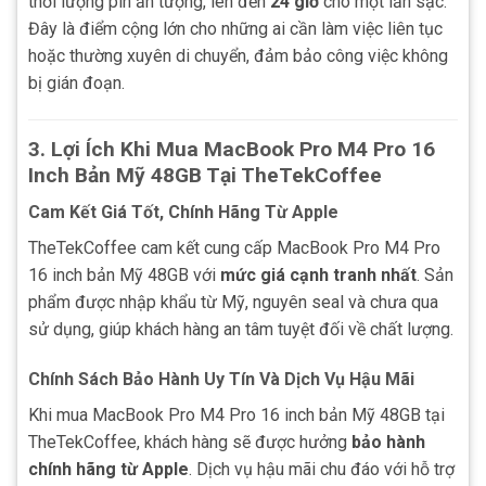
thời lượng pin ấn tượng, lên đến
24 giờ
cho một lần sạc.
Đây là điểm cộng lớn cho những ai cần làm việc liên tục
hoặc thường xuyên di chuyển, đảm bảo công việc không
bị gián đoạn.
3.
Lợi Ích Khi Mua MacBook Pro M4 Pro 16
Inch Bản Mỹ 48GB Tại TheTekCoffee
Cam Kết Giá Tốt, Chính Hãng Từ Apple
TheTekCoffee cam kết cung cấp MacBook Pro M4 Pro
16 inch bản Mỹ 48GB với
mức giá cạnh tranh nhất
. Sản
phẩm được nhập khẩu từ Mỹ, nguyên seal và chưa qua
sử dụng, giúp khách hàng an tâm tuyệt đối về chất lượng.
Chính Sách Bảo Hành Uy Tín Và Dịch Vụ Hậu Mãi
Khi mua MacBook Pro M4 Pro 16 inch bản Mỹ 48GB tại
TheTekCoffee, khách hàng sẽ được hưởng
bảo hành
chính hãng từ Apple
. Dịch vụ hậu mãi chu đáo với hỗ trợ