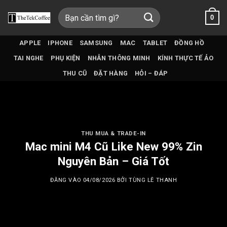
Bỏ
Tìm
0
qua
kiếm:
nội
dung
APPLE
IPHONE
SAMSUNG
MAC
TABLET
ĐỒNG HỒ
TAI NGHE
PHỤ KIỆN
NHẪN THÔNG MINH
KÍNH THỰC TẾ ẢO
THU CŨ
ĐẶT HÀNG
HỎI – ĐÁP
THU MUA & TRADE-IN
Mac mini M4 Cũ Like New 99% Zin
Nguyên Bản – Giá Tốt
ĐĂNG VÀO
04/08/2026
BỞI
TÙNG LÊ THANH