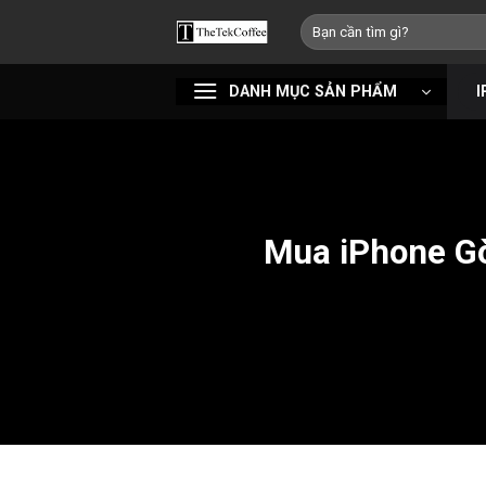
Bỏ
Tìm
qua
kiếm:
nội
DANH MỤC SẢN PHẨM
I
dung
Mua iPhone Gò