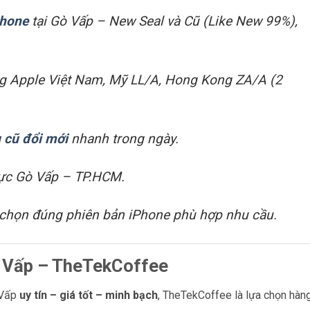
Phone
tại Gò Vấp – New Seal và Cũ (Like New 99%),
ng Apple Việt Nam, Mỹ LL/A, Hong Kong ZA/A (2
 cũ đổi mới
nhanh trong ngày.
vực Gò Vấp – TP.HCM.
 chọn đúng phiên bản iPhone phù hợp nhu cầu.
ò Vấp – TheTekCoffee
 Vấp
uy tín – giá tốt – minh bạch
, TheTekCoffee là lựa chọn hàn