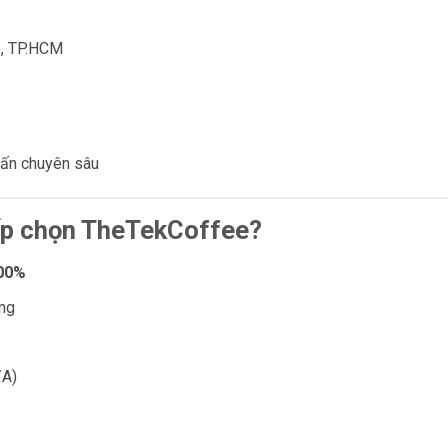
p, TP.HCM
vấn chuyên sâu
ấp chọn TheTekCoffee?
100%
ng
/A)