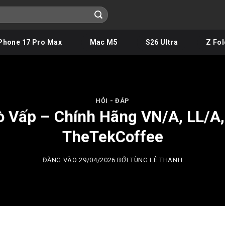
Phone 17 Pro Max
Mac M5
S26 Ultra
Z Fol
HỎI - ĐÁP
 Vấp – Chính Hãng VN/A, LL/A, 
TheTekCoffee
ĐĂNG VÀO
29/04/2026
BỞI
TÙNG LÊ THANH