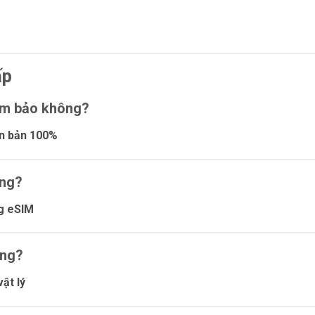
ấp
ảm bảo không?
n bản 100%
ông?
ng eSIM
ông?
vật lý