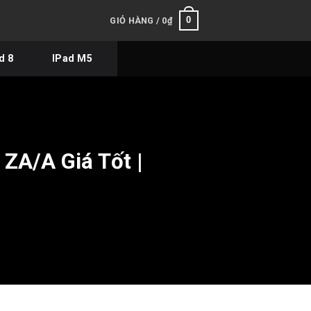
0
GIỎ HÀNG /
0
₫
d 8
IPad M5
ZA/A Giá Tốt |