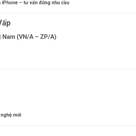
n iPhone – tư vấn đúng nhu cầu
Vấp
ệt Nam (VN/A – ZP/A)
g nghệ mới