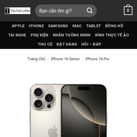
Bỏ
Tìm
0
qua
kiếm:
nội
dung
APPLE
IPHONE
SAMSUNG
MAC
TABLET
ĐỒNG HỒ
TAI NGHE
PHỤ KIỆN
NHẪN THÔNG MINH
KÍNH THỰC TẾ ẢO
THU CŨ
ĐẶT HÀNG
HỎI – ĐÁP
Trang Chủ
/
IPhone 16 Series
/
IPhone 16 Pro