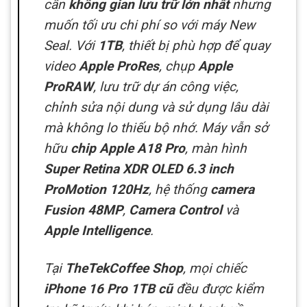
cần
không gian lưu trữ lớn nhất
nhưng
muốn tối ưu chi phí so với máy New
Seal. Với
1TB
, thiết bị phù hợp để quay
video
Apple ProRes
, chụp
Apple
ProRAW
, lưu trữ dự án công việc,
chỉnh sửa nội dung và sử dụng lâu dài
mà không lo thiếu bộ nhớ. Máy vẫn sở
hữu
chip Apple A18 Pro
, màn hình
Super Retina XDR OLED 6.3 inch
ProMotion 120Hz
, hệ thống
camera
Fusion 48MP
,
Camera Control
và
Apple Intelligence
.
Tại
TheTekCoffee Shop
, mọi chiếc
iPhone 16 Pro 1TB cũ
đều được kiểm