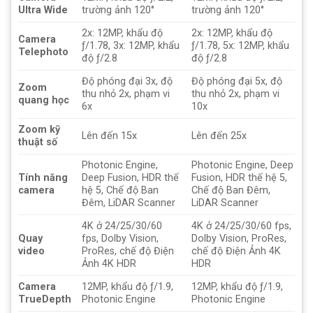
Ultra Wide
trường ảnh 120°
trường ảnh 120°
2x: 12MP, khẩu độ
2x: 12MP, khẩu độ
Camera
ƒ/1.78, 3x: 12MP, khẩu
ƒ/1.78, 5x: 12MP, khẩu
Telephoto
độ ƒ/2.8
độ ƒ/2.8
Độ phóng đại 3x, độ
Độ phóng đại 5x, độ
Zoom
thu nhỏ 2x, phạm vi
thu nhỏ 2x, phạm vi
quang học
6x
10x
Zoom kỹ
Lên đến 15x
Lên đến 25x
thuật số
Photonic Engine,
Photonic Engine, Deep
Tính năng
Deep Fusion, HDR thế
Fusion, HDR thế hệ 5,
camera
hệ 5, Chế độ Ban
Chế độ Ban Đêm,
Đêm, LiDAR Scanner
LiDAR Scanner
4K ở 24/25/30/60
4K ở 24/25/30/60 fps,
Quay
fps, Dolby Vision,
Dolby Vision, ProRes,
video
ProRes, chế độ Điện
chế độ Điện Ảnh 4K
Ảnh 4K HDR
HDR
Camera
12MP, khẩu độ ƒ/1.9,
12MP, khẩu độ ƒ/1.9,
TrueDepth
Photonic Engine
Photonic Engine