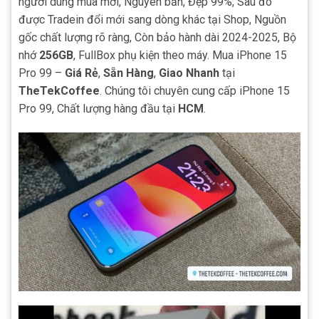
người dùng mua mới, Nguyên bản, Đẹp 99%, Sau đó
được Tradein đổi mới sang dòng khác tại Shop, Nguồn
gốc chất lượng rõ ràng, Còn bảo hành dài 2024-2025, Bộ
nhớ
256GB
, FullBox phụ kiện theo máy. Mua iPhone 15
Pro 99 –
Giá Rẻ
,
Sẵn Hàng
,
Giao Nhanh
tại
TheTekCoffee
. Chúng tôi chuyên cung cấp iPhone 15
Pro 99, Chất lượng hàng đầu tại
HCM
.