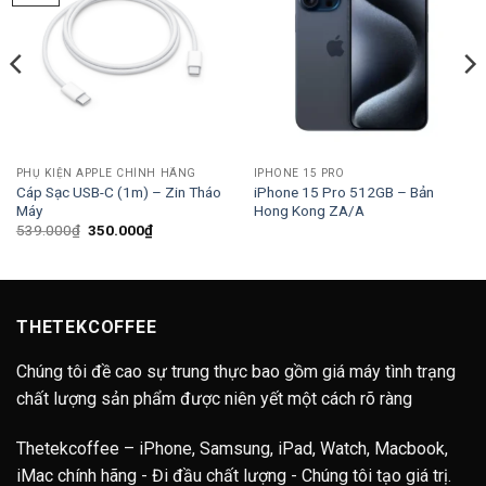
PHỤ KIỆN APPLE CHÍNH HÃNG
IPHONE 15 PRO
Cáp Sạc USB-C (1m) – Zin Tháo
iPhone 15 Pro 512GB – Bản
Máy
Hong Kong ZA/A
Giá
Giá
539.000
₫
350.000
₫
gốc
hiện
là:
tại
539.000₫.
là:
350.000₫.
THETEKCOFFEE
Chúng tôi đề cao sự trung thực bao gồm giá máy tình trạng
chất lượng sản phẩm được niên yết một cách rõ ràng
Thetekcoffee – iPhone, Samsung, iPad, Watch, Macbook,
iMac chính hãng - Đi đầu chất lượng - Chúng tôi tạo giá trị.