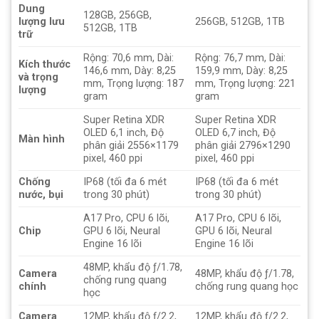
Dung
128GB, 256GB,
lượng lưu
256GB, 512GB, 1TB
512GB, 1TB
trữ
Rộng: 70,6 mm, Dài:
Rộng: 76,7 mm, Dài:
Kích thước
146,6 mm, Dày: 8,25
159,9 mm, Dày: 8,25
và trọng
mm, Trọng lượng: 187
mm, Trọng lượng: 221
lượng
gram
gram
Super Retina XDR
Super Retina XDR
OLED 6,1 inch, Độ
OLED 6,7 inch, Độ
Màn hình
phân giải 2556×1179
phân giải 2796×1290
pixel, 460 ppi
pixel, 460 ppi
Chống
IP68 (tối đa 6 mét
IP68 (tối đa 6 mét
nước, bụi
trong 30 phút)
trong 30 phút)
A17 Pro, CPU 6 lõi,
A17 Pro, CPU 6 lõi,
Chip
GPU 6 lõi, Neural
GPU 6 lõi, Neural
Engine 16 lõi
Engine 16 lõi
48MP, khẩu độ ƒ/1.78,
Camera
48MP, khẩu độ ƒ/1.78,
chống rung quang
chính
chống rung quang học
học
Camera
12MP, khẩu độ ƒ/2.2,
12MP, khẩu độ ƒ/2.2,