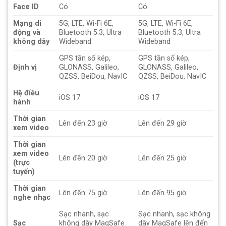
Face ID
Có
Có
Mạng di
5G, LTE, Wi-Fi 6E,
5G, LTE, Wi-Fi 6E,
động và
Bluetooth 5.3, Ultra
Bluetooth 5.3, Ultra
không dây
Wideband
Wideband
GPS tần số kép,
GPS tần số kép,
Định vị
GLONASS, Galileo,
GLONASS, Galileo,
QZSS, BeiDou, NavIC
QZSS, BeiDou, NavIC
Hệ điều
iOS 17
iOS 17
hành
Thời gian
Lên đến 23 giờ
Lên đến 29 giờ
xem video
Thời gian
xem video
Lên đến 20 giờ
Lên đến 25 giờ
(trực
tuyến)
Thời gian
Lên đến 75 giờ
Lên đến 95 giờ
nghe nhạc
Sạc nhanh, sạc
Sạc nhanh, sạc không
Sạc
không dây MagSafe
dây MagSafe lên đến