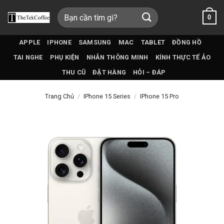
Bỏ
Tìm
0
qua
kiếm:
nội
dung
APPLE
IPHONE
SAMSUNG
MAC
TABLET
ĐỒNG HỒ
TAI NGHE
PHỤ KIỆN
NHẪN THÔNG MINH
KÍNH THỰC TẾ ẢO
THU CŨ
ĐẶT HÀNG
HỎI – ĐÁP
Trang Chủ
/
IPhone 15 Series
/
IPhone 15 Pro