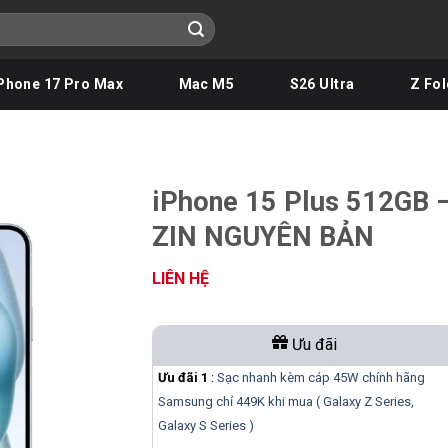
Phone 17 Pro Max
Mac M5
S26 Ultra
Z Fol
iPhone 15 Plus 512GB 
ZIN NGUYÊN BẢN
LIÊN HỆ
Ưu đãi
Ưu đãi 1
:
Sạc nhanh kèm cáp 45W chính hãng
Samsung chỉ 449K khi mua ( Galaxy Z Series,
Galaxy S Series )