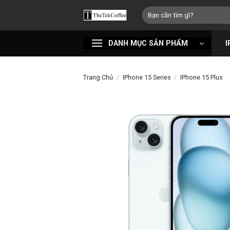
Bỏ
Tìm
qua
kiếm:
nội
DANH MỤC SẢN PHẨM
I
dung
Trang Chủ
/
IPhone 15 Series
/
IPhone 15 Plus