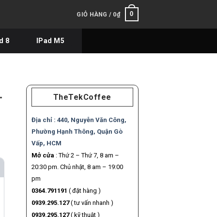
0
GIỎ HÀNG /
0
₫
d 8
IPad M5
–
TheTekCoffee
Địa chỉ :
440, Nguyễn Văn Công,
Phường Hạnh Thông, Quận Gò
Vấp, HCM
Mở cửa
: Thứ 2 – Thứ 7, 8 am –
20:30 pm. Chủ nhật, 8 am – 19:00
pm
0364.791191
( đặt hàng )
0939.295.127
( tư vấn nhanh )
0939.295.127
( kỹ thuật )