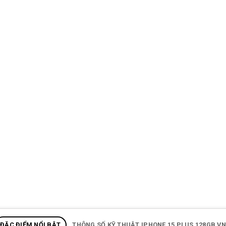
ĐẶC ĐIỂM NỔI BẬT
THÔNG SỐ KỸ THUẬT IPHONE 15 PLUS 128GB VN