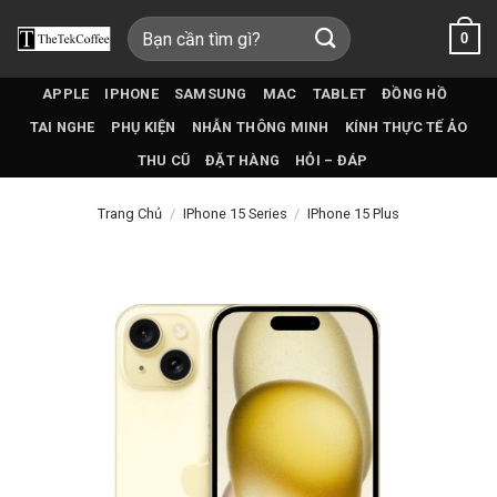
Bỏ
Tìm
0
qua
kiếm:
nội
dung
APPLE
IPHONE
SAMSUNG
MAC
TABLET
ĐỒNG HỒ
TAI NGHE
PHỤ KIỆN
NHẪN THÔNG MINH
KÍNH THỰC TẾ ẢO
THU CŨ
ĐẶT HÀNG
HỎI – ĐÁP
Trang Chủ
/
IPhone 15 Series
/
IPhone 15 Plus