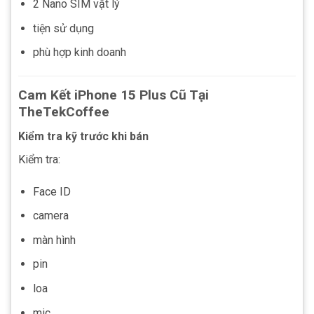
2 Nano SIM vật lý
tiện sử dụng
phù hợp kinh doanh
Cam Kết iPhone 15 Plus Cũ Tại
TheTekCoffee
Kiểm tra kỹ trước khi bán
Kiểm tra:
Face ID
camera
màn hình
pin
loa
mic