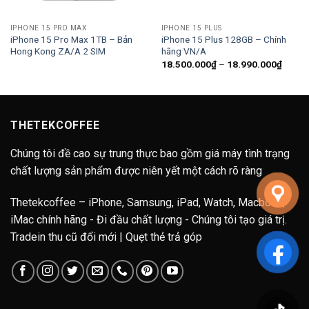
IPHONE 15 PRO MAX
IPHONE 15 PLUS
iPhone 15 Pro Max 1TB – Bản
iPhone 15 Plus 128GB – Chính
Hong Kong ZA/A 2 SIM
hãng VN/A
ng
Khoản
18.500.000
₫
–
18.990.000
₫
giá:
từ
90.000₫
18.50
đến
90.000₫
18.99
THETEKCOFFEE
Chúng tôi đề cao sự trung thực bao gồm giá máy tình trạng
chất lượng sản phẩm được niên yết một cách rõ ràng
Thetekcoffee – iPhone, Samsung, iPad, Watch, Macbook,
iMac chính hãng - Đi đầu chất lượng - Chúng tôi tạo giá trị.
Tradein thu cũ đổi mới | Quẹt thẻ trả góp