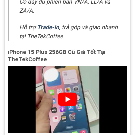
Có đầy đủ phiên bản VN/A, LL/A và
ZA/A.
Hỗ trợ
Trade-in
, trả góp và giao nhanh
tại TheTekCoffee.
iPhone 15 Plus 256GB Cũ Giá Tốt Tại
TheTekCoffee