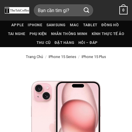
Bỏ
Tìm
0
qua
kiếm:
nội
dung
APPLE
IPHONE
SAMSUNG
MAC
TABLET
ĐỒNG HỒ
TAI NGHE
PHỤ KIỆN
NHẪN THÔNG MINH
KÍNH THỰC TẾ ẢO
THU CŨ
ĐẶT HÀNG
HỎI – ĐÁP
Trang Chủ
/
IPhone 15 Series
/
IPhone 15 Plus