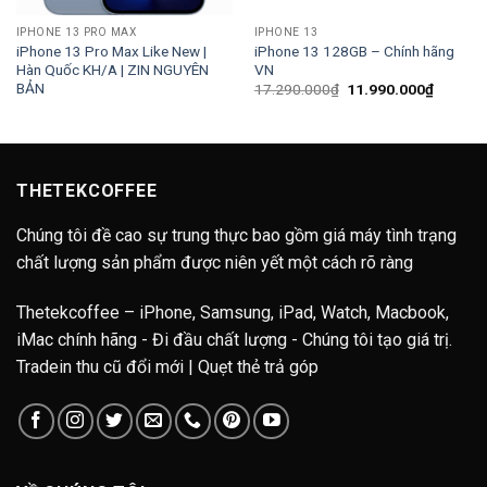
IPHONE 13 PRO MAX
IPHONE 13
iPhone 13 Pro Max Like New |
iPhone 13 128GB – Chính hãng
Hàn Quốc KH/A | ZIN NGUYÊN
VN
BẢN
Giá
Giá
17.290.000
₫
11.990.000
₫
gốc
hiện
là:
tại
17.290.000₫.
là:
11.990.
THETEKCOFFEE
Chúng tôi đề cao sự trung thực bao gồm giá máy tình trạng
chất lượng sản phẩm được niên yết một cách rõ ràng
Thetekcoffee – iPhone, Samsung, iPad, Watch, Macbook,
iMac chính hãng - Đi đầu chất lượng - Chúng tôi tạo giá trị.
Tradein thu cũ đổi mới | Quẹt thẻ trả góp