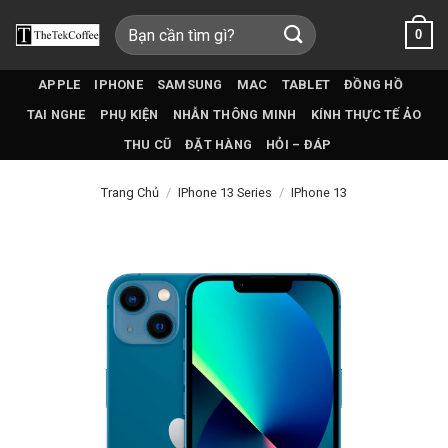
Bỏ
Tìm
0
qua
kiếm:
nội
dung
APPLE
IPHONE
SAMSUNG
MAC
TABLET
ĐỒNG HỒ
TAI NGHE
PHỤ KIỆN
NHẪN THÔNG MINH
KÍNH THỰC TẾ ẢO
THU CŨ
ĐẶT HÀNG
HỎI – ĐÁP
Trang Chủ
/
IPhone 13 Series
/
IPhone 13