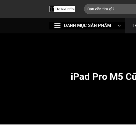
Bỏ
Tìm
qua
kiếm:
nội
DANH MỤC SẢN PHẨM
I
dung
iPad Pro M5 Cũ