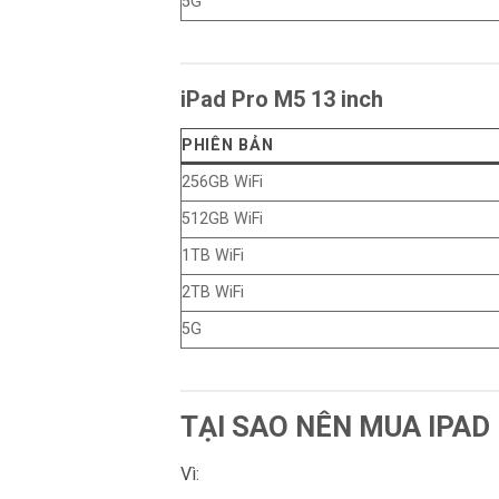
5G
iPad Pro M5 13 inch
PHIÊN BẢN
256GB WiFi
512GB WiFi
1TB WiFi
2TB WiFi
5G
TẠI SAO NÊN MUA IPAD
Vì: