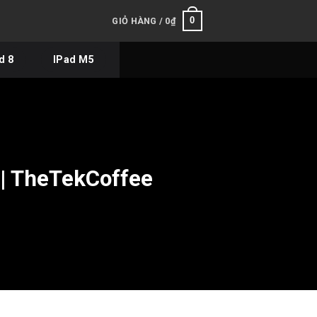
0
GIỎ HÀNG /
0
₫
d 8
IPad M5
 | TheTekCoffee