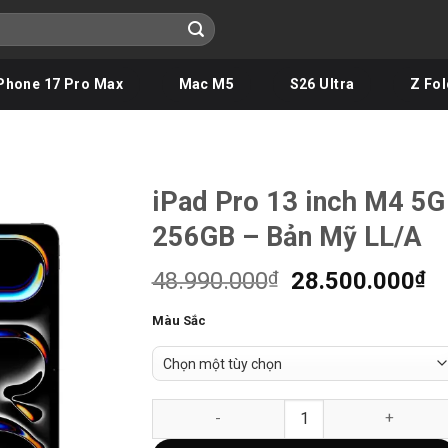
Phone 17 Pro Max
Mac M5
S26 Ultra
Z Fol
iPad Pro 13 inch M4 5G
256GB – Bản Mỹ LL/A
Giá
Gi
48.990.000
₫
28.500.000
₫
gốc
hi
Màu Sắc
là:
tạ
48.990.000₫.
là
28
iPad Pro 13 inch M4 5G 256GB - Bản Mỹ LL/