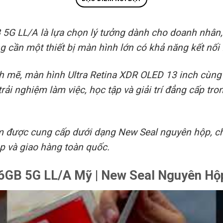
5G LL/A là lựa chọn lý tưởng dành cho doanh nhân,
g cần một thiết bị màn hình lớn có khả năng kết nối 
mẽ, màn hình Ultra Retina XDR OLED 13 inch cùng kế
i nghiệm làm việc, học tập và giải trí đẳng cấp tro
m được cung cấp dưới dạng New Seal nguyên hộp, ch
óp và giao hàng toàn quốc.
6GB 5G LL/A Mỹ | New Seal Nguyên Hộp