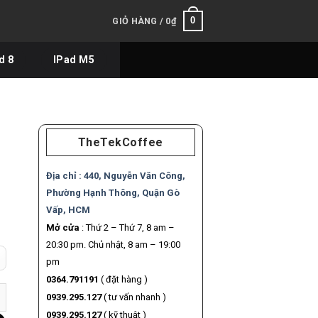
0
GIỎ HÀNG /
0
₫
d 8
IPad M5
TheTekCoffee
Địa chỉ :
440, Nguyễn Văn Công,
Phường Hạnh Thông, Quận Gò
á
Vấp, HCM
ện
Mở cửa
: Thứ 2 – Thứ 7, 8 am –
i
20:30 pm. Chủ nhật, 8 am – 19:00
:
pm
.500.000₫.
0364.791191
( đặt hàng )
A số lượng
0939.295.127
( tư vấn nhanh )
0939.295.127
( kỹ thuật )