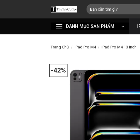
Bỏ
Tìm
qua
kiếm:
nội
DANH MỤC SẢN PHẨM
I
dung
Trang Chủ
/
IPad Pro M4
/
IPad Pro M4 13 Inch
-42%