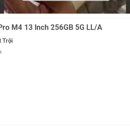
 Pro M4 13 Inch 256GB 5G LL/A
 Trội
o: