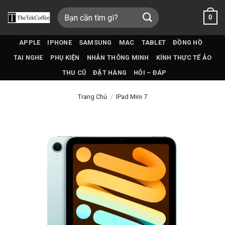
Bỏ
Tìm
0
qua
kiếm:
nội
dung
APPLE
IPHONE
SAMSUNG
MAC
TABLET
ĐỒNG HỒ
TAI NGHE
PHỤ KIỆN
NHẪN THÔNG MINH
KÍNH THỰC TẾ ẢO
THU CŨ
ĐẶT HÀNG
HỎI – ĐÁP
Trang Chủ
/
IPad Mini 7