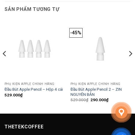
SẢN PHẨM TƯƠNG TỰ
-45%
PHỤ KIỆN APPLE CHÍNH HÃNG
PHỤ KIỆN APPLE CHÍNH HÃNG
Đầu Bút Apple Pencil 2 – ZIN
Đầu Bút Apple Pencil – Hộp 4 cái
NGUYÊN BẢN
529.000
₫
Giá
Giá
529.000
₫
290.000
₫
gốc
hiện
là:
tại
529.000₫.
là:
290.000₫.
THETEKCOFFEE