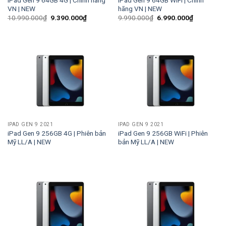
VN | NEW
hãng VN | NEW
Giá
Giá
Giá
Giá
10.990.000
₫
9.390.000
₫
9.990.000
₫
6.990.000
₫
gốc
hiện
gốc
hiện
là:
tại
là:
tại
10.990.000₫.
là:
9.990.000₫.
là:
9.390.000₫.
6.990.000
IPAD GEN 9 2021
IPAD GEN 9 2021
iPad Gen 9 256GB 4G | Phiên bản
iPad Gen 9 256GB WiFi | Phiên
Mỹ LL/A | NEW
bản Mỹ LL/A | NEW