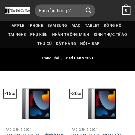
Bỏ
Tìm
0
qua
kiếm:
nội
dung
APPLE
IPHONE
SAMSUNG
MAC
TABLET
ĐỒNG HỒ
TAI NGHE
PHỤ KIỆN
NHẪN THÔNG MINH
KÍNH THỰC TẾ ẢO
THU CŨ
ĐẶT HÀNG
HỎI – ĐÁP
Trang Chủ
/
IPad Gen 9 2021
-15%
-30%
IPAD GEN 9 2021
IPAD GEN 9 2021
iPad Gen 9 64GB 4G | Chính hãng
iPad Gen 9 64GB WiFi | Chính