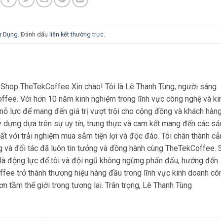
ử Dụng
. Đánh dấu
liên kết thường trực
.
hop TheTekCoffee Xin chào! Tôi là Lê Thanh Tùng, người sáng
ffee. Với hơn 10 năm kinh nghiệm trong lĩnh vực công nghệ và ki
nỗ lực để mang đến giá trị vượt trội cho cộng đồng và khách hàng
dựng dựa trên sự uy tín, trung thực và cam kết mang đến các sả
t với trải nghiệm mua sắm tiện lợi và độc đáo. Tôi chân thành c
g và đối tác đã luôn tin tưởng và đồng hành cùng TheTekCoffee. 
 là động lực để tôi và đội ngũ không ngừng phấn đấu, hướng đến
ee trở thành thương hiệu hàng đầu trong lĩnh vực kinh doanh cô
n tầm thế giới trong tương lai. Trân trọng, Lê Thanh Tùng