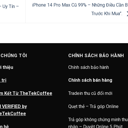
iPhone 14 Pro Max Cũ 99% – Những Điều Cần B
 Uy Tín –
Trước Khi Mua”.
 CHÚNG TÔI
CHÍNH SÁCH BẢO HÀNH
i thiệu
Chính sách bảo hành
 trị
Chính sách bán hàng
m Kết Từ TheTekCoffee
Tradein thu cũ đổi mới
 VERIFIED by
Quẹt thẻ – Trả góp Online
eTekCoffee
Trả góp không chứng minh thu
n hệ
nhập – Duyêt Online 5 Phút