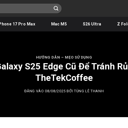
Phone 17 Pro Max
Mac M5
S26 Ultra
Z Fol
HƯỚNG DẪN – MẸO SỬ DỤNG
laxy S25 Edge Cũ Để Tránh Rủi
TheTekCoffee
ĐĂNG VÀO
08/08/2025
BỞI
TÙNG LÊ THANH