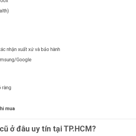
100x
alth)
xác nhận xuất xứ và bảo hành
Samsung/Google
õ ràng
khi mua
cũ ở đâu uy tín tại TP.HCM?