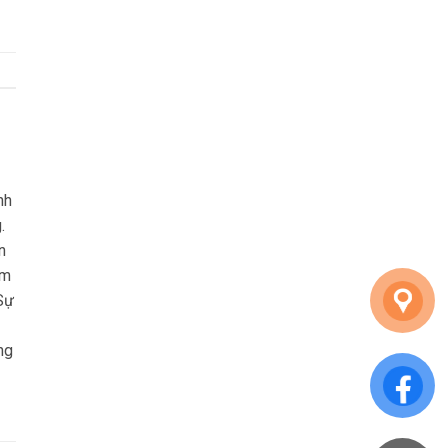
nh
.
n
ảm
Sự
ng