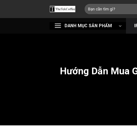
Bỏ
Tìm
qua
kiếm:
nội
DANH MỤC SẢN PHẨM
I
dung
Hướng Dẫn Mua Ga