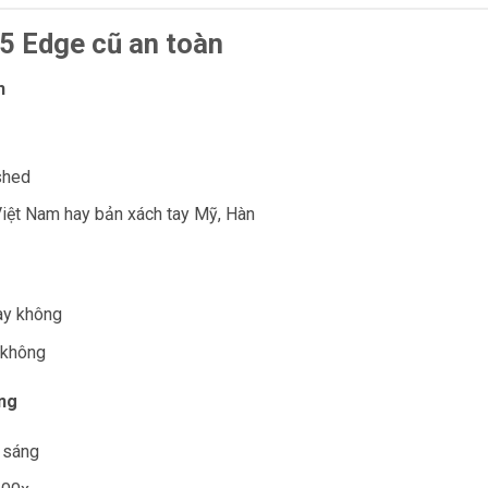
5 Edge cũ an toàn
h
ished
iệt Nam hay bản xách tay Mỹ, Hàn
ay không
 không
ăng
 sáng