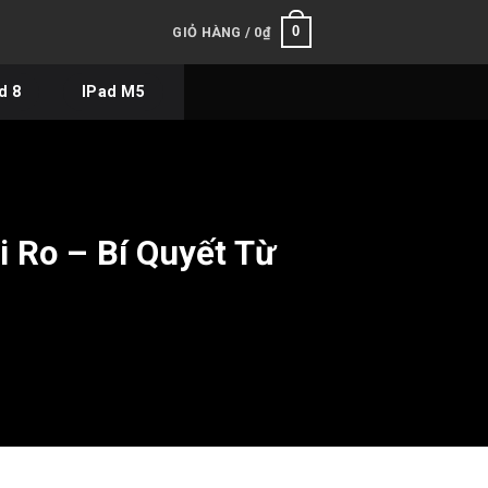
0
GIỎ HÀNG /
0
₫
d 8
IPad M5
 Ro – Bí Quyết Từ