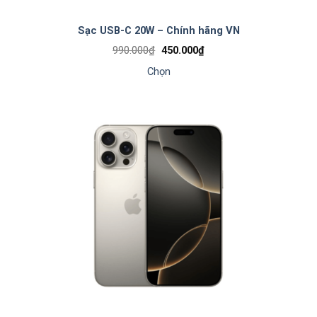
Sạc USB-C 20W – Chính hãng VN
Giá
Giá
990.000
₫
450.000
₫
gốc
hiện
là:
tại
Chọn
990.000₫.
là:
450.000₫.