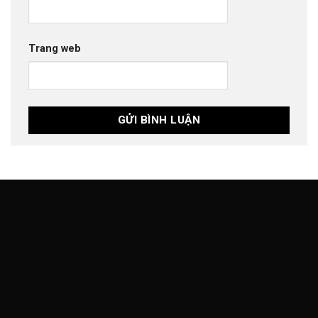
Trang web
THETEKCOFFEE
Chúng tôi đề cao sự trung thực bao gồm giá máy tình trạng
chất lượng sản phẩm được niên yết một cách rõ ràng