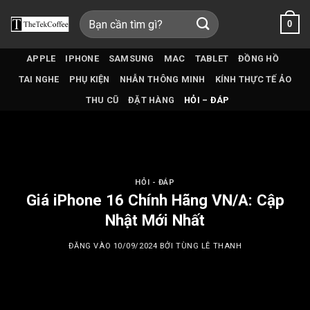
Bỏ
Tìm
0
qua
kiếm:
nội
dung
APPLE
IPHONE
SAMSUNG
MAC
TABLET
ĐỒNG HỒ
TAI NGHE
PHỤ KIỆN
NHẪN THÔNG MINH
KÍNH THỰC TẾ ẢO
THU CŨ
ĐẶT HÀNG
HỎI – ĐÁP
HỎI - ĐÁP
Giá iPhone 16 Chính Hãng VN/A: Cập
Nhật Mới Nhất
ĐĂNG VÀO
10/09/2024
BỞI
TÙNG LÊ THANH