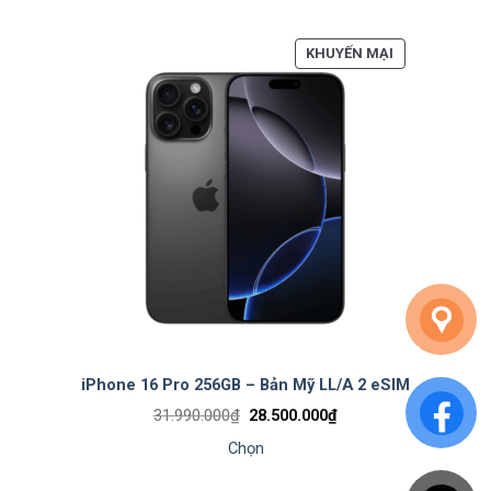
25.500.000₫
đến
25.900.000₫
SẢN
KHUYẾN MẠI
PHẨM
ĐANG
GIẢM
GIÁ
iPhone 16 Pro 256GB – Bản Mỹ LL/A 2 eSIM
Giá
Giá
31.990.000
₫
28.500.000
₫
gốc
hiện
là:
tại
Chọn
31.990.000₫.
là:
28.500.000₫.