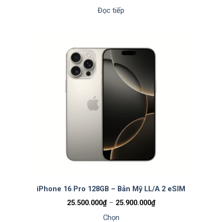
Đọc tiếp
iPhone 16 Pro 128GB – Bản Mỹ LL/A 2 eSIM
Khoảng
25.500.000
₫
–
25.900.000
₫
giá:
từ
Chọn