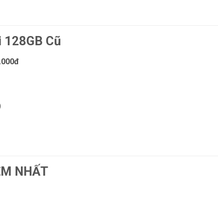
i 128GB Cũ
.000đ
)
IỆM NHẤT