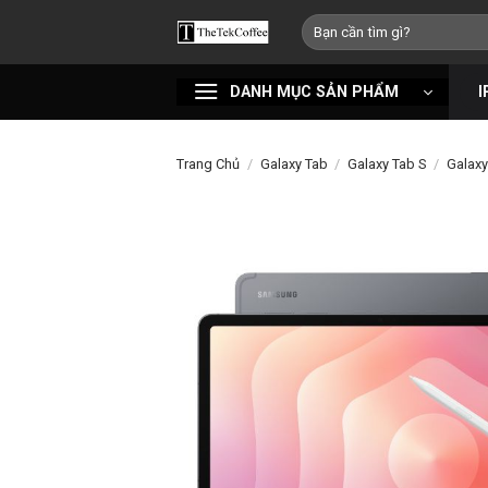
Bỏ
Tìm
qua
kiếm:
nội
DANH MỤC SẢN PHẨM
I
dung
Trang Chủ
/
Galaxy Tab
/
Galaxy Tab S
/
Galaxy