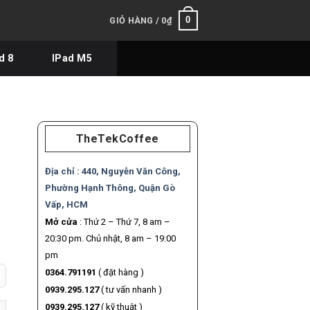
0
GIỎ HÀNG /
0
₫
d 8
IPad M5
TheTekCoffee
Địa chỉ :
440, Nguyễn Văn Công,
Phường Hạnh Thông, Quận Gò
Vấp, HCM
Mở cửa
: Thứ 2 – Thứ 7, 8 am –
20:30 pm. Chủ nhật, 8 am – 19:00
pm
0364.791191
( đặt hàng )
0939.295.127
( tư vấn nhanh )
BẢN số lượng
0939.295.127
( kỹ thuật )