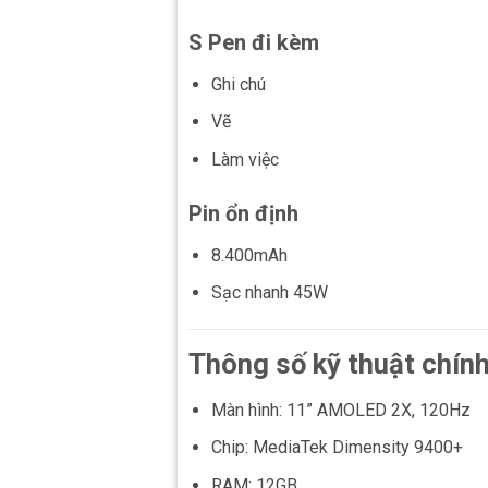
S Pen đi kèm
Ghi chú
Vẽ
Làm việc
Pin ổn định
8.400mAh
Sạc nhanh 45W
Thông số kỹ thuật chín
Màn hình: 11” AMOLED 2X, 120Hz
Chip: MediaTek Dimensity 9400+
RAM: 12GB