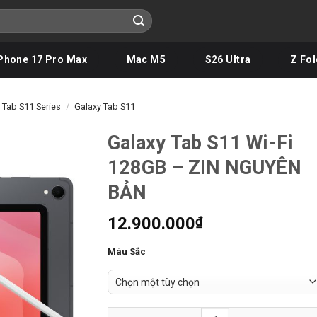
Phone 17 Pro Max
Mac M5
S26 Ultra
Z Fol
 Tab S11 Series
/
Galaxy Tab S11
Galaxy Tab S11 Wi-Fi
128GB – ZIN NGUYÊN
BẢN
12.900.000
₫
Màu Sắc
Galaxy Tab S11 Wi-Fi 128GB - ZIN NGUYÊN 