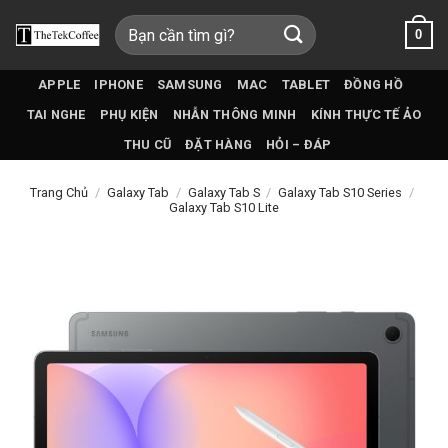
Bỏ
Tìm
0
qua
kiếm:
nội
dung
APPLE
IPHONE
SAMSUNG
MAC
TABLET
ĐỒNG HỒ
TAI NGHE
PHỤ KIỆN
NHẪN THÔNG MINH
KÍNH THỰC TẾ ẢO
THU CŨ
ĐẶT HÀNG
HỎI – ĐÁP
Trang Chủ
/
Galaxy Tab
/
Galaxy Tab S
/
Galaxy Tab S10 Series
/
Galaxy Tab S10 Lite