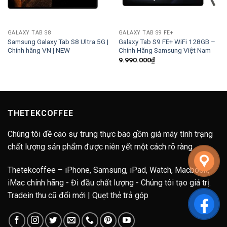
GALAXY TAB S8
GALAXY TAB S9 FE+
Samsung Galaxy Tab S8 Ultra 5G |
Galaxy Tab S9 FE+ WiFi 128GB –
Chính hãng VN | NEW
Chính Hãng Samsung Việt Nam
9.990.000
₫
THETEKCOFFEE
Chúng tôi đề cao sự trung thực bao gồm giá máy tình trạng
chất lượng sản phẩm được niên yết một cách rõ ràng
Thetekcoffee – iPhone, Samsung, iPad, Watch, Macbook,
iMac chính hãng - Đi đầu chất lượng - Chúng tôi tạo giá trị.
Tradein thu cũ đổi mới | Quẹt thẻ trả góp