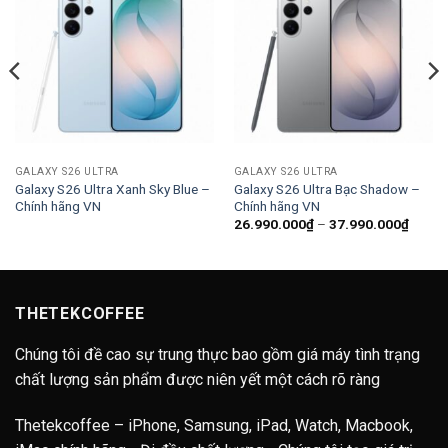
GALAXY S26 ULTRA
GALAXY S26 ULTRA
Galaxy S26 Ultra Xanh Sky Blue –
Galaxy S26 Ultra Bạc Shadow –
Chính hãng VN
Chính hãng VN
Khoản
26.990.000
₫
–
37.990.000
₫
giá:
từ
26.99
đến
37.99
THETEKCOFFEE
Chúng tôi đề cao sự trung thực bao gồm giá máy tình trạng
chất lượng sản phẩm được niên yết một cách rõ ràng
Thetekcoffee – iPhone, Samsung, iPad, Watch, Macbook,