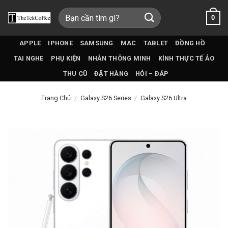
Bỏ
Tìm
0
qua
kiếm:
nội
dung
APPLE
IPHONE
SAMSUNG
MAC
TABLET
ĐỒNG HỒ
TAI NGHE
PHỤ KIỆN
NHẪN THÔNG MINH
KÍNH THỰC TẾ ẢO
THU CŨ
ĐẶT HÀNG
HỎI – ĐÁP
Trang Chủ
/
Galaxy S26 Series
/
Galaxy S26 Ultra