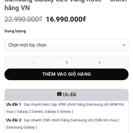
hãng VN
Giá
Giá
22.990.000
₫
16.990.000
₫
gốc
hiện
Dung lượng
là:
tại
22.990.000₫.
là:
16.990.000₫.
Samsung Galaxy S25 Vàng Rose – Chính hãng VN số lượng
THÊM VÀO GIỎ HÀNG
Ưu đãi
Ưu đãi 1
:
Sạc nhanh kèm cáp 45W chính hãng Samsung chỉ 449K khi
mua ( Galaxy Z Series, Galaxy S Series )
Ưu đãi 2
:
Sạc nhanh 25W chính hãng Samsung chỉ 250K khi mua (
Samsung Galaxy )