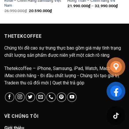
Rose – Chính Hãng Samsung Việt
Hồng Titan – Chính hãng VN
Nam
ng
Khoản
21.990.000
₫
–
32.990.000
₫
giá:
Giá
Giá
26.990.000
₫
20.590.000
₫
từ
gốc
hiện
90.000₫
21.99
là:
tại
đến
26.990.000₫.
là:
90.000₫
32.99
20.590.000₫.
THETEKCOFFEE
Chúng tôi đề cao sự trung thực bao gồm giá máy tình trạng
chất lượng sản phẩm được niên yết một cách rõ ràng
Thetekcoffee – iPhone, Samsung, iPad, Watch, Macbook,
iMac chính hãng - Đi đầu chất lượng - Chúng tôi tạo giá trị.
Tradein thu cũ đổi mới | Quẹt thẻ trả góp
VỀ CHÚNG TÔI
Giới thiệu