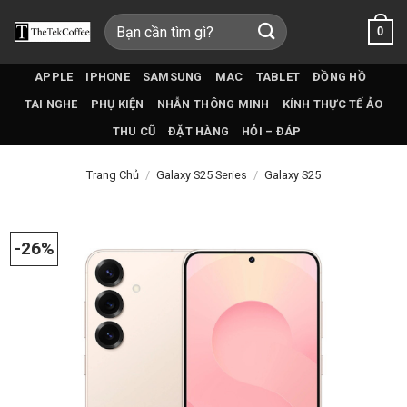
Bỏ
Tìm
0
qua
kiếm:
nội
dung
APPLE
IPHONE
SAMSUNG
MAC
TABLET
ĐỒNG HỒ
TAI NGHE
PHỤ KIỆN
NHẪN THÔNG MINH
KÍNH THỰC TẾ ẢO
THU CŨ
ĐẶT HÀNG
HỎI – ĐÁP
Trang Chủ
/
Galaxy S25 Series
/
Galaxy S25
-26%