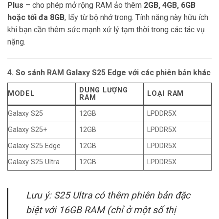
Plus
– cho phép mở rộng RAM ảo thêm
2GB, 4GB, 6GB
hoặc tối đa 8GB
, lấy từ bộ nhớ trong. Tính năng này hữu ích
khi bạn cần thêm sức mạnh xử lý tạm thời trong các tác vụ
nặng.
4. So sánh RAM Galaxy S25 Edge với các phiên bản khác
DUNG LƯỢNG
MODEL
LOẠI RAM
RAM
Galaxy S25
12GB
LPDDR5X
Galaxy S25+
12GB
LPDDR5X
Galaxy S25 Edge
12GB
LPDDR5X
Galaxy S25 Ultra
12GB
LPDDR5X
Lưu ý: S25 Ultra có thêm phiên bản đặc
biệt với 16GB RAM (chỉ ở một số thị