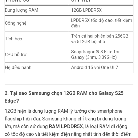
THÔNG SỐ
CHI TIẾT
Dung lượng RAM
12GB LPDDR5X
LPDDR5X tốc độ cao, tiết kiệm
Công nghệ
điện
Trên cả hai phiên bản 256GB
Tích hợp
và 512GB bộ nhớ
Snapdragon® 8 Elite for
CPU hỗ trợ
Galaxy (3nm, 3.39GHz)
Hệ điều hành
Android 15 với One UI 7
2. Tại sao Samsung chọn 12GB RAM cho Galaxy S25
Edge?
12GB hiện là dung lượng RAM lý tưởng cho smartphone
flagship hiện đại. Samsung không chỉ trang bị dung lượng
lớn, mà còn sử dụng
RAM LPDDR5X
, là loại RAM di động
có tốc độ cao và tiết kiệm điện năng nhất tính đến thời điểm