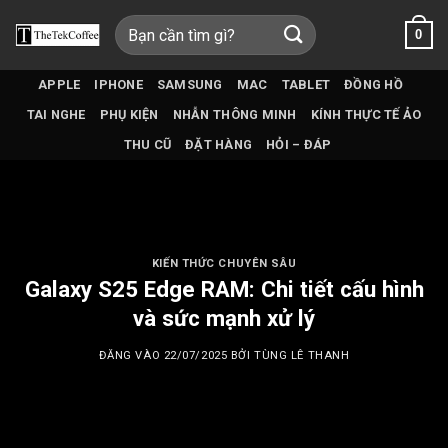
Bỏ
Tìm
0
qua
kiếm:
nội
dung
APPLE
IPHONE
SAMSUNG
MAC
TABLET
ĐỒNG HỒ
TAI NGHE
PHỤ KIỆN
NHẪN THÔNG MINH
KÍNH THỰC TẾ ẢO
THU CŨ
ĐẶT HÀNG
HỎI – ĐÁP
KIẾN THỨC CHUYÊN SÂU
Galaxy S25 Edge RAM: Chi tiết cấu hình
và sức mạnh xử lý
ĐĂNG VÀO
22/07/2025
BỞI
TÙNG LÊ THANH