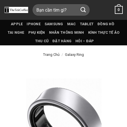
Bỏ
Tìm
0
qua
kiếm:
nội
dung
APPLE
IPHONE
SAMSUNG
MAC
TABLET
ĐỒNG HỒ
TAI NGHE
PHỤ KIỆN
NHẪN THÔNG MINH
KÍNH THỰC TẾ ẢO
THU CŨ
ĐẶT HÀNG
HỎI – ĐÁP
Trang Chủ
/
Galaxy Ring