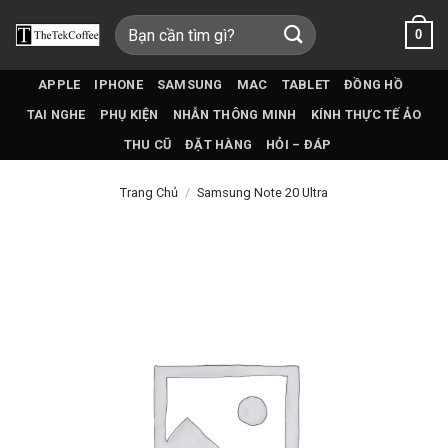
Bỏ
Tìm
0
qua
kiếm:
nội
dung
APPLE
IPHONE
SAMSUNG
MAC
TABLET
ĐỒNG HỒ
TAI NGHE
PHỤ KIỆN
NHẪN THÔNG MINH
KÍNH THỰC TẾ ẢO
THU CŨ
ĐẶT HÀNG
HỎI – ĐÁP
Trang Chủ
/
Samsung Note 20 Ultra