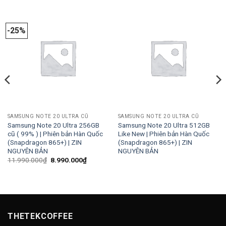
-25%
SAMSUNG NOTE 20 ULTRA CŨ
SAMSUNG NOTE 20 ULTRA CŨ
Samsung Note 20 Ultra 256GB
Samsung Note 20 Ultra 512GB
cũ ( 99% ) | Phiên bản Hàn Quốc
Like New | Phiên bản Hàn Quốc
(Snapdragon 865+) | ZIN
(Snapdragon 865+) | ZIN
NGUYÊN BẢN
NGUYÊN BẢN
Giá
Giá
11.990.000
₫
8.990.000
₫
gốc
hiện
là:
tại
11.990.000₫.
là:
00₫.
8.990.000₫.
THETEKCOFFEE