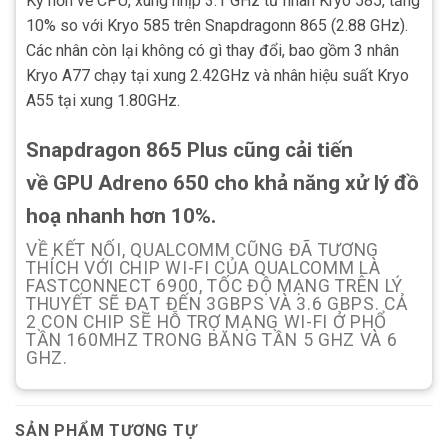
Kỹ hơn về CPU, xung nhịp 3.1 GHz từ nhân Kryo 585, tăng
10% so với Kryo 585 trên Snapdragonn 865 (2.88 GHz).
Các nhân còn lại không có gì thay đổi, bao gồm 3 nhân
Kryo A77 chạy tại xung 2.42GHz và nhân hiệu suất Kryo
A55 tại xung 1.80GHz.
Snapdragon 865 Plus cũng cải tiến
về GPU Adreno 650 cho khả năng xử lý đồ
hoạ nhanh hơn 10%.
VỀ KẾT NỐI, QUALCOMM CŨNG ĐÃ TƯƠNG
THÍCH VỚI CHIP WI-FI CỦA QUALCOMM LÀ
FASTCONNECT 6900, TỐC ĐỘ MẠNG TRÊN LÝ
THUYẾT SẼ ĐẠT ĐẾN 3GBPS VÀ 3.6 GBPS. CẢ
2 CON CHIP SẼ HỖ TRỢ MẠNG WI-FI Ở PHỔ
TẦN 160MHZ TRONG BĂNG TẦN 5 GHZ VÀ 6
GHZ.
SẢN PHẨM TƯƠNG TỰ