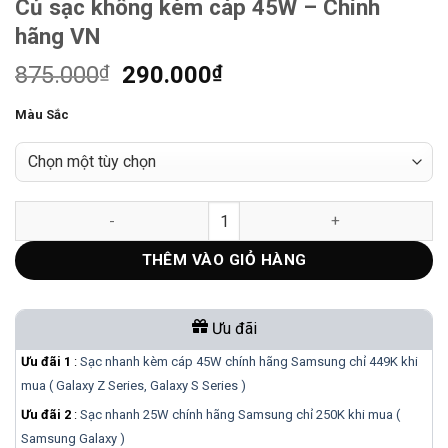
Củ sạc không kèm cáp 45W – Chính
hãng VN
Giá
Giá
875.000
₫
290.000
₫
gốc
hiện
Màu Sắc
là:
tại
875.000₫.
là:
290.000₫.
Củ sạc không kèm cáp 45W - Chính hãng VN số lượng
THÊM VÀO GIỎ HÀNG
Ưu đãi
Ưu đãi 1
:
Sạc nhanh kèm cáp 45W chính hãng Samsung chỉ 449K khi
mua ( Galaxy Z Series, Galaxy S Series )
Ưu đãi 2
:
Sạc nhanh 25W chính hãng Samsung chỉ 250K khi mua (
Samsung Galaxy )