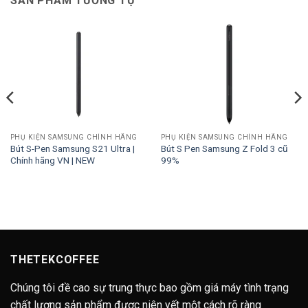
SẢN PHẨM TƯƠNG TỰ
PHỤ KIỆN SAMSUNG CHÍNH HÃNG
PHỤ KIỆN SAMSUNG CHÍNH HÃNG
Bút S-Pen Samsung S21 Ultra |
Bút S Pen Samsung Z Fold 3 cũ
Chính hãng VN | NEW
99%
THETEKCOFFEE
Chúng tôi đề cao sự trung thực bao gồm giá máy tình trạng
chất lượng sản phẩm được niên yết một cách rõ ràng