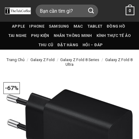
Bỏ
Tìm
0
qua
kiếm:
nội
dung
APPLE
IPHONE
SAMSUNG
MAC
TABLET
ĐỒNG HỒ
TAI NGHE
PHỤ KIỆN
NHẪN THÔNG MINH
KÍNH THỰC TẾ ẢO
THU CŨ
ĐẶT HÀNG
HỎI – ĐÁP
Trang Chủ
/
Galaxy Z Fold
/
Galaxy Z Fold 8 Series
/
Galaxy Z Fold 8
Ultra
-67%