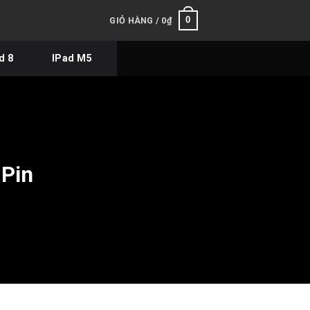
0
GIỎ HÀNG /
0
₫
d 8
IPad M5
 Pin