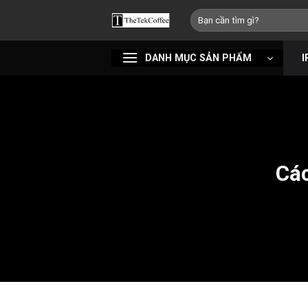
Bỏ
Tìm
qua
kiếm:
nội
DANH MỤC SẢN PHẨM
I
dung
Các