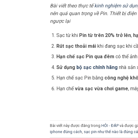
Bài viết theo thực tế
kinh nghiệm sử dụng
nên quá quan trọng về Pin. Thiết bị điệ
ngược lại
Sạc từ khi
Pin từ trên 20% trở lên
,
hạ
Rút sạc thoải mái
khi đang sạc khi cầ
Hạn chế sạc Pin qua đêm
có thể ảnh
Sử dụng
bộ sạc chính hãng
nhà sản 
Hạn chế sạc Pin bằng
công nghệ kh
Hạn chế
vừa sạc vừa chơi game
, má
Bài viết này được đăng trong
HỎI - ĐÁP
và được g
iphone đúng cách
,
sạc pin như thế nào là đúng c