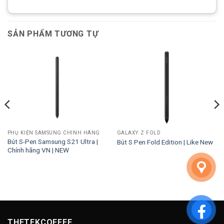
SẢN PHẨM TƯƠNG TỰ
PHỤ KIỆN SAMSUNG CHÍNH HÃNG
GALAXY Z FOLD
Bút S-Pen Samsung S21 Ultra |
Bút S Pen Fold Edition | Like New
Chính hãng VN | NEW
THETEKCOFFEE