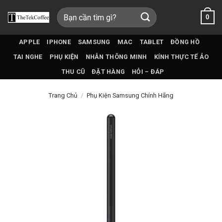
Bỏ
Tìm
0
qua
kiếm:
nội
dung
APPLE
IPHONE
SAMSUNG
MAC
TABLET
ĐỒNG HỒ
TAI NGHE
PHỤ KIỆN
NHẪN THÔNG MINH
KÍNH THỰC TẾ ẢO
THU CŨ
ĐẶT HÀNG
HỎI – ĐÁP
Trang Chủ
/
Phụ Kiện Samsung Chính Hãng