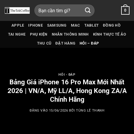
Bỏ
Tìm
0
qua
kiếm:
nội
dung
APPLE
IPHONE
SAMSUNG
MAC
TABLET
ĐỒNG HỒ
TAI NGHE
PHỤ KIỆN
NHẪN THÔNG MINH
KÍNH THỰC TẾ ẢO
THU CŨ
ĐẶT HÀNG
HỎI – ĐÁP
HỎI - ĐÁP
Bảng Giá iPhone 16 Pro Max Mới Nhất
2026 | VN/A, Mỹ LL/A, Hong Kong ZA/A
Chính Hãng
ĐĂNG VÀO
15/06/2026
BỞI
TÙNG LÊ THANH