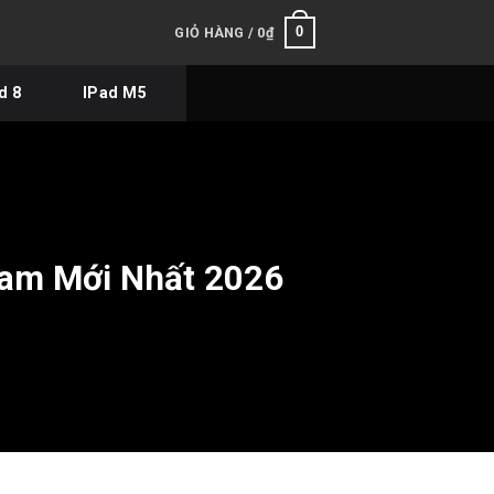
0
GIỎ HÀNG /
0
₫
d 8
IPad M5
Nam Mới Nhất 2026