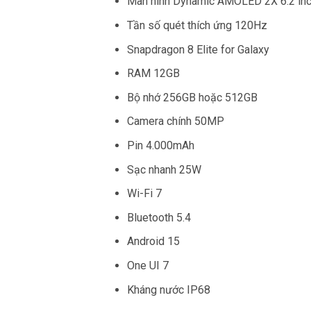
Màn hình Dynamic AMOLED 2X 6.2 in
Tần số quét thích ứng 120Hz
Snapdragon 8 Elite for Galaxy
RAM 12GB
Bộ nhớ 256GB hoặc 512GB
Camera chính 50MP
Pin 4.000mAh
Sạc nhanh 25W
Wi-Fi 7
Bluetooth 5.4
Android 15
One UI 7
Kháng nước IP68