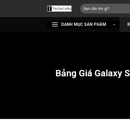
Bỏ
Tìm
qua
kiếm:
nội
DANH MỤC SẢN PHẨM
I
dung
Bảng Giá Galaxy 