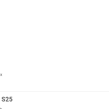
3x
y S25