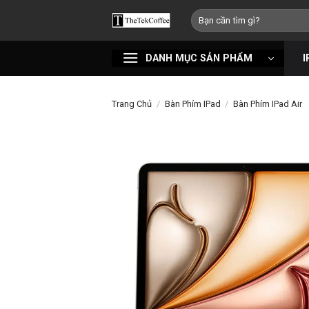
Bỏ
Tìm
qua
kiếm:
nội
DANH MỤC SẢN PHẨM
I
dung
Trang Chủ
/
Bàn Phím IPad
/
Bàn Phím IPad Air