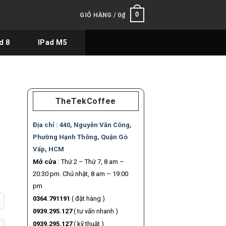
0
GIỎ HÀNG /
0
₫
d 8
IPad M5
TheTekCoffee
Địa chỉ :
440, Nguyễn Văn Công,
Phường Hạnh Thông, Quận Gò
Vấp, HCM
Mở cửa
: Thứ 2 – Thứ 7, 8 am –
20:30 pm. Chủ nhật, 8 am – 19:00
pm
0364.791191
( đặt hàng )
0939.295.127
( tư vấn nhanh )
 NGUYÊN BẢN số lượng
0939.295.127
( kỹ thuật )