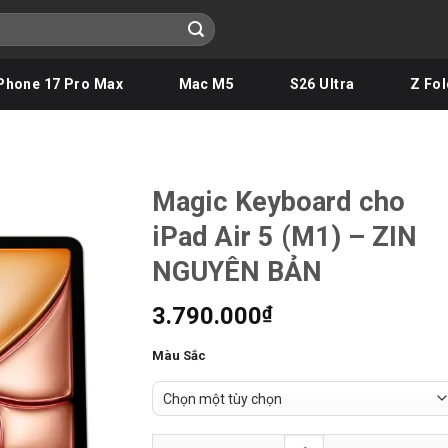
Phone 17 Pro Max
Mac M5
S26 Ultra
Z Fol
Magic Keyboard cho
iPad Air 5 (M1) – ZIN
NGUYÊN BẢN
3.790.000
₫
Màu Sắc
Magic Keyboard cho iPad Air 5 (M1) - ZIN