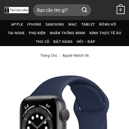
Bỏ
Tìm
0
qua
kiếm:
nội
dung
APPLE
IPHONE
SAMSUNG
MAC
TABLET
ĐỒNG HỒ
TAI NGHE
PHỤ KIỆN
NHẪN THÔNG MINH
KÍNH THỰC TẾ ẢO
THU CŨ
ĐẶT HÀNG
HỎI – ĐÁP
Trang Chủ
/
Apple Watch S6