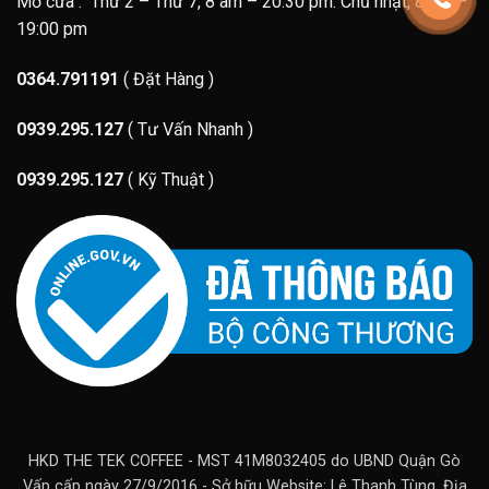
Mở cửa : Thứ 2 – Thứ 7, 8 am – 20:30 pm. Chủ nhật, 8 am –
19:00 pm
0364.791191
( Đặt Hàng )
0939.295.127
( Tư Vấn Nhanh )
0939.295.127
( Kỹ Thuật )
HKD THE TEK COFFEE - MST 41M8032405 do UBND Quận Gò
Vấp cấp ngày 27/9/2016 - Sở hữu Website: Lê Thanh Tùng. Địa