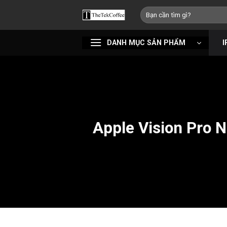
Bỏ
Tìm
qua
kiếm:
nội
DANH MỤC SẢN PHẨM
I
dung
Apple Vision Pro 