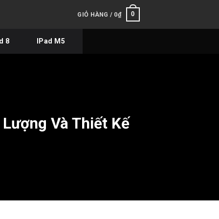
0
GIỎ HÀNG /
0
₫
d 8
IPad M5
 Lượng Và Thiết Kế