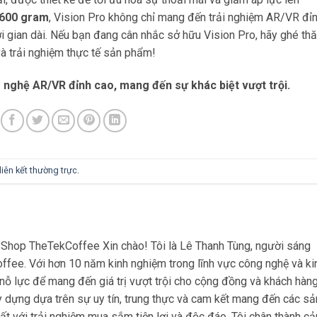
600 gram
, Vision Pro không chỉ mang đến trải nghiệm AR/VR đỉ
i gian dài. Nếu bạn đang cân nhắc sở hữu Vision Pro, hãy ghé th
và trải nghiệm thực tế sản phẩm!
nghệ AR/VR đỉnh cao, mang đến sự khác biệt vượt trội.
liên kết thường trực
.
hop TheTekCoffee Xin chào! Tôi là Lê Thanh Tùng, người sáng
ffee. Với hơn 10 năm kinh nghiệm trong lĩnh vực công nghệ và ki
nỗ lực để mang đến giá trị vượt trội cho cộng đồng và khách hàng
dựng dựa trên sự uy tín, trung thực và cam kết mang đến các sả
t với trải nghiệm mua sắm tiện lợi và độc đáo. Tôi chân thành c