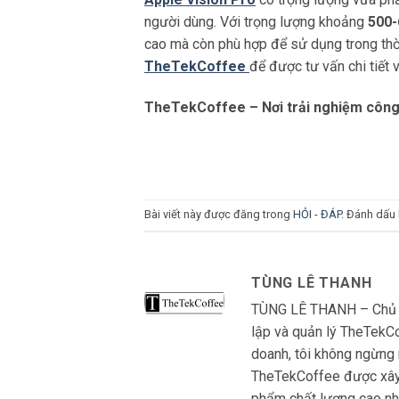
người dùng. Với trọng lượng khoảng
500-
cao mà còn phù hợp để sử dụng trong thờ
TheTekCoffee
để được tư vấn chi tiết 
TheTekCoffee – Nơi trải nghiệm công 
Bài viết này được đăng trong
HỎI - ĐÁP
. Đánh dấu
TÙNG LÊ THANH
TÙNG LÊ THANH – Chủ S
lập và quản lý TheTekCo
doanh, tôi không ngừng 
TheTekCoffee được xây 
phẩm chất lượng cao nhấ