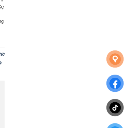
Sự
ng
Chờ