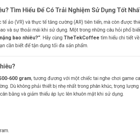
êu? Tìm Hiểu Để Có Trải Nghiệm Sử Dụng Tốt Nhấ
c tế ảo (VR) và thực tế tăng cường (AR) tiên tiến, mà còn được thi
ao và sự thoải mái khi sử dụng. Một trong những câu hỏi phổ biế
 nặng bao nhiêu?”
. Hãy cùng
TheTekCoffee
tìm hiểu chi tiết về
bạn cần biết để tận dụng tối đa sản phẩm.
Nhiêu?
500-600 gram
, tương đương với một chiếc tai nghe chơi game c
ờng. Dù không phải thiết bị nhẹ nhất trong phân khúc, trọng lượng
 cân bằng và giảm thiểu áp lực lên khuôn mặt khi sử dụng.
ram.