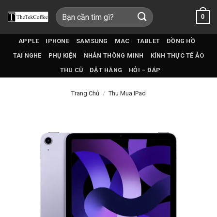
Bỏ
Tìm
0
qua
kiếm:
nội
dung
APPLE
IPHONE
SAMSUNG
MAC
TABLET
ĐỒNG HỒ
TAI NGHE
PHỤ KIỆN
NHẪN THÔNG MINH
KÍNH THỰC TẾ ẢO
THU CŨ
ĐẶT HÀNG
HỎI – ĐÁP
Trang Chủ
/
Thu Mua IPad