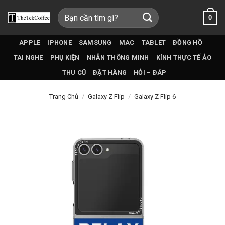
Bỏ
Tìm
0
qua
kiếm:
nội
dung
APPLE
IPHONE
SAMSUNG
MAC
TABLET
ĐỒNG HỒ
TAI NGHE
PHỤ KIỆN
NHẪN THÔNG MINH
KÍNH THỰC TẾ ẢO
THU CŨ
ĐẶT HÀNG
HỎI – ĐÁP
Trang Chủ
/
Galaxy Z Flip
/
Galaxy Z Flip 6