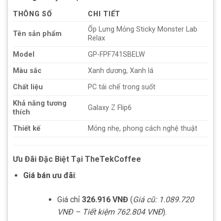
THÔNG SỐ
CHI TIẾT
Ốp Lưng Mỏng Sticky Monster Lab
Tên sản phẩm
Relax
Model
GP-FPF741SBELW
Màu sắc
Xanh dương, Xanh lá
Chất liệu
PC tái chế trong suốt
Khả năng tương
Galaxy Z Flip6
thích
Thiết kế
Mỏng nhẹ, phong cách nghệ thuật
Ưu Đãi Đặc Biệt Tại TheTekCoffee
Giá bán ưu đãi
:
Giá chỉ
326.916 VNĐ
(
Giá cũ: 1.089.720
VNĐ – Tiết kiệm 762.804 VNĐ
).