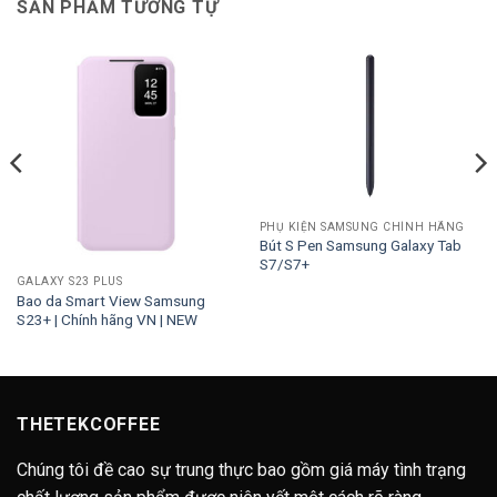
SẢN PHẨM TƯƠNG TỰ
PHỤ KIỆN SAMSUNG CHÍNH HÃNG
Bút S Pen Samsung Galaxy Tab
S7/S7+
GALAXY S23 PLUS
Bao da Smart View Samsung
S23+ | Chính hãng VN | NEW
THETEKCOFFEE
Chúng tôi đề cao sự trung thực bao gồm giá máy tình trạng