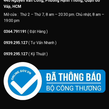
440 Nguyễn Văn Công, Phường Hạnh Thông, Quận Gò
Vấp, HCM
Mở cửa : Thứ 2 – Thứ 7, 8 am – 20:30 pm. Chủ nhật, 8 am –
19:00 pm
0364.791191
( Đặt Hàng )
0939.295.127
( Tư Vấn Nhanh )
0939.295.127
( Kỹ Thuật )