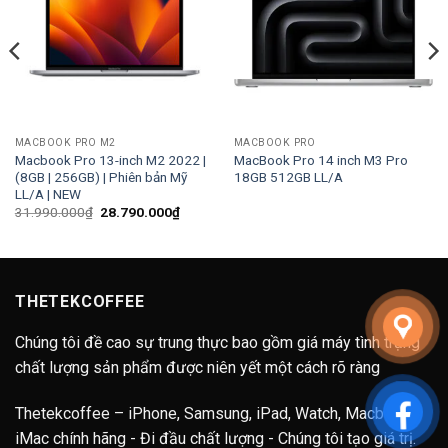
MACBOOK PRO M2
MACBOOK PRO
Macbook Pro 13-inch M2 2022 |
MacBook Pro 14 inch M3 Pro
(8GB | 256GB) | Phiên bản Mỹ
18GB 512GB LL/A
LL/A | NEW
Giá
Giá
31.990.000
₫
28.790.000
₫
gốc
hiện
là:
tại
31.990.000₫.
là:
28.790.000₫.
THETEKCOFFEE
Chúng tôi đề cao sự trung thực bao gồm giá máy tình trạng
chất lượng sản phẩm được niên yết một cách rõ ràng
Thetekcoffee – iPhone, Samsung, iPad, Watch, Macbook,
iMac chính hãng - Đi đầu chất lượng - Chúng tôi tạo giá trị.