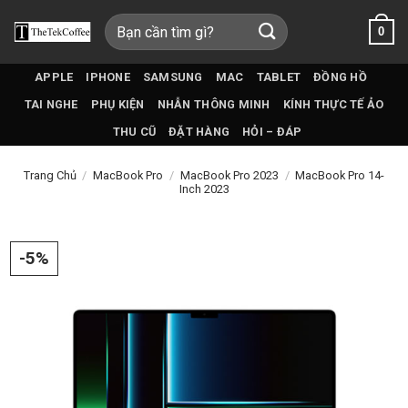
Bỏ
Tìm
0
qua
kiếm:
nội
dung
APPLE
IPHONE
SAMSUNG
MAC
TABLET
ĐỒNG HỒ
TAI NGHE
PHỤ KIỆN
NHẪN THÔNG MINH
KÍNH THỰC TẾ ẢO
THU CŨ
ĐẶT HÀNG
HỎI – ĐÁP
Trang Chủ
/
MacBook Pro
/
MacBook Pro 2023
/
MacBook Pro 14-
Inch 2023
-5%