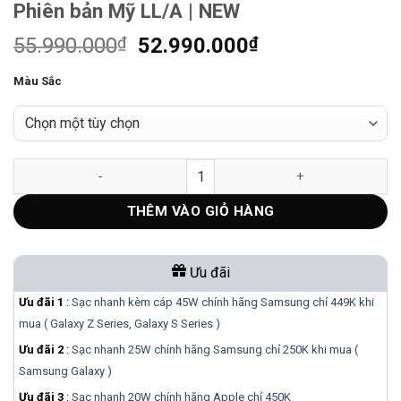
Phiên bản Mỹ LL/A | NEW
Giá
Giá
55.990.000
₫
52.990.000
₫
gốc
hiện
Màu Sắc
là:
tại
55.990.000₫.
là:
52.990.000₫.
MacBook Pro 14 inch M2 Pro 16GB 1TB | Phiên bản Mỹ LL/A | 
THÊM VÀO GIỎ HÀNG
Ưu đãi
Ưu đãi 1
:
Sạc nhanh kèm cáp 45W chính hãng Samsung chỉ 449K khi
mua ( Galaxy Z Series, Galaxy S Series )
Ưu đãi 2
:
Sạc nhanh 25W chính hãng Samsung chỉ 250K khi mua (
Samsung Galaxy )
Ưu đãi 3
:
Sạc nhanh 20W chính hãng Apple chỉ 450K