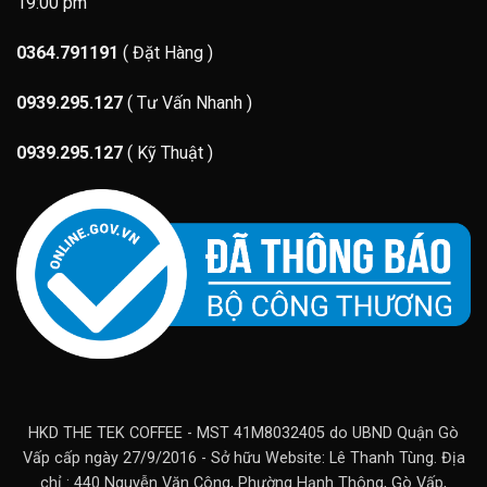
19:00 pm
0364.791191
( Đặt Hàng )
0939.295.127
( Tư Vấn Nhanh )
0939.295.127
( Kỹ Thuật )
HKD THE TEK COFFEE - MST 41M8032405 do UBND Quận Gò
Vấp cấp ngày 27/9/2016 - Sở hữu Website: Lê Thanh Tùng. Địa
chỉ : 440 Nguyễn Văn Công, Phường Hạnh Thông, Gò Vấp,