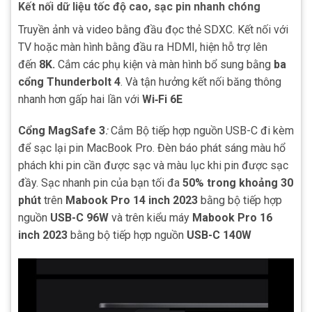
Kết nối dữ liệu tốc độ cao, sạc pin nhanh chóng
Truyền ảnh và video bằng đầu đọc thẻ SDXC. Kết nối với
TV hoặc màn hình bằng đầu ra HDMI, hiện hỗ trợ lên
đến
8K.
Cắm các phụ kiện và màn hình bổ sung bằng
ba
cổng Thunderbolt 4
. Và tận hưởng kết nối băng thông
nhanh hơn gấp hai lần với
Wi‑Fi 6E
Cổng MagSafe 3
:
Cắm Bộ tiếp hợp nguồn USB-C đi kèm
để sạc lại pin MacBook Pro. Đèn báo phát sáng màu hổ
phách khi pin cần được sạc và màu lục khi pin được sạc
đầy. Sạc nhanh pin của bạn tối đa
50% trong khoảng 30
phút
trên
Mabook Pro 14 inch 2023
bằng bộ tiếp hợp
nguồn
USB-C 96W
và trên kiểu máy
Mabook Pro 16
inch 2023
bằng bộ tiếp hợp nguồn
USB-C 140W