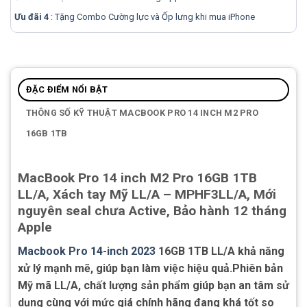
Ưu đãi 4
: Tặng Combo Cường lực và Ốp lưng khi mua
iPhone
ĐẶC ĐIỂM NỔI BẬT
THÔNG SỐ KỸ THUẬT MACBOOK PRO 14 INCH M2 PRO
16GB 1TB
MacBook Pro 14 inch M2 Pro 16GB 1TB
LL/A, Xách tay Mỹ LL/A – MPHF3LL/A, Mới
nguyên seal chưa Active, Bảo hành 12 tháng
Apple
Macbook Pro 14-inch 2023
16GB 1TB LL/A khả năng
xử lý mạnh mẽ, giúp bạn làm việc hiệu quả.Phiên bản
Mỹ mã LL/A, chất lượng sản phẩm giúp bạn an tâm sử
dụng cùng với mức giá chính hãng đang khá tốt so