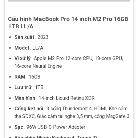
Cấu hình MacBook Pro 14 inch M2 Pro 16GB
1TB LL/A
Sản xuất
: 2023
Model
: LL/A
Vi xử lý
: Apple M2 Pro 12‑core CPU, 19‑core GPU,
16‑core Neural Engine
RAM
: 16GB
Lưu trữ
: 1TB
Màn hình
: 14-inch Liquid Retina XDR
Cổng kết nối
: 3 cổng Thunderbolt 4, HDMI, Khe cắm
thẻ SDXC, Giắc cắm tai nghe 3,5 mm, cổng MagSafe 3
Sạc
: 96W USB-C Power Adapter
Bàn phím Magic Keyboard, Touch ID