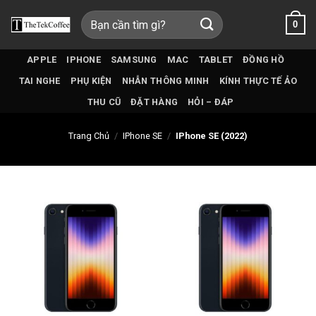
Bỏ
Tìm
0
qua
kiếm:
nội
dung
APPLE
IPHONE
SAMSUNG
MAC
TABLET
ĐỒNG HỒ
TAI NGHE
PHỤ KIỆN
NHẪN THÔNG MINH
KÍNH THỰC TẾ ẢO
THU CŨ
ĐẶT HÀNG
HỎI – ĐÁP
Trang Chủ
/
IPhone SE
/
IPhone SE (2022)