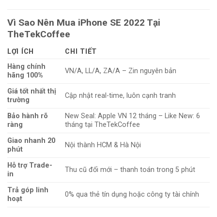
Vì Sao Nên Mua iPhone SE 2022 Tại
TheTekCoffee
LỢI ÍCH
CHI TIẾT
Hàng chính
VN/A, LL/A, ZA/A – Zin nguyên bản
hãng 100%
Giá tốt nhất thị
Cập nhật real-time, luôn cạnh tranh
trường
Bảo hành rõ
New Seal: Apple VN 12 tháng – Like New: 6
ràng
tháng tại TheTekCoffee
Giao nhanh 20
Nội thành HCM & Hà Nội
phút
Hỗ trợ Trade-
Thu cũ đổi mới – thanh toán trong 5 phút
in
Trả góp linh
0% qua thẻ tín dụng hoặc công ty tài chính
hoạt