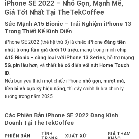
đến
iPhone SE 2022 – Nhỏ Gọn, Mạnh Mẽ,
8.590.000₫
Giá Tốt Nhất Tại TheTekCoffee
Sức Mạnh A15 Bionic – Trải Nghiệm iPhone 13
Trong Thiết Kế Kinh Điển
iPhone SE 2022 (thế hệ thứ 3) là chiếc iPhone
đáng tiền
nhất trong tầm giá dưới 10 triệu
, mang trong mình
chip
A15 Bionic – cùng loại với iPhone 13 Series
, hỗ trợ
mạng
5G
,
pin lâu hơn
, và
thiết kế cổ điển với nút Home Touch
ID
.
Nếu bạn yêu thích một chiếc iPhone
nhỏ gọn, mượt mà,
bền bỉ và cực kỳ hiệu năng
, thì đây chính là lựa chọn lý
tưởng trong năm 2025.
Các Phiên Bản iPhone SE 2022 Đang Kinh
Doanh Tại TheTekCoffee
TÌNH
GIÁ THAM
PHIÊN BẢN
XUẤT XỨ
TRẠNG
KHẢO