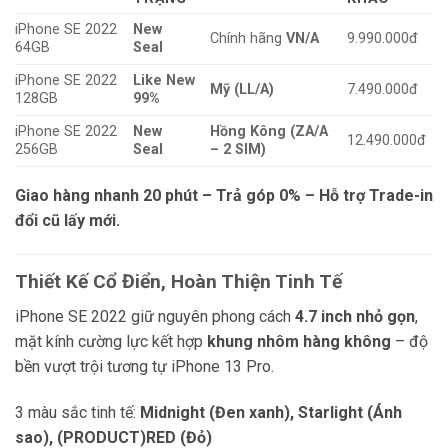
iPhone SE 2022
New
Chính hãng
VN/A
9.990.000đ
64GB
Seal
iPhone SE 2022
Like New
Mỹ (LL/A)
7.490.000đ
128GB
99%
iPhone SE 2022
New
Hồng Kông (ZA/A
12.490.000đ
256GB
Seal
– 2 SIM)
Giao hàng nhanh 20 phút – Trả góp 0% – Hỗ trợ Trade-in
đổi cũ lấy mới.
Thiết Kế Cổ Điển, Hoàn Thiện Tinh Tế
iPhone SE 2022 giữ nguyên phong cách
4.7 inch nhỏ gọn
,
mặt kính cường lực kết hợp
khung nhôm hàng không
– độ
bền vượt trội tương tự iPhone 13 Pro.
3 màu sắc tinh tế:
Midnight (Đen xanh), Starlight (Ánh
sao), (PRODUCT)RED (Đỏ)