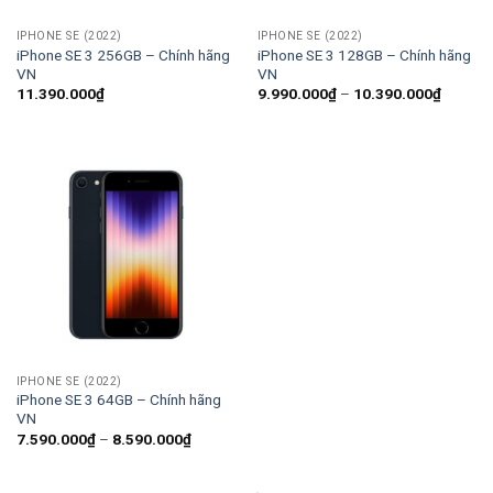
IPHONE SE (2022)
IPHONE SE (2022)
iPhone SE 3 256GB – Chính hãng
iPhone SE 3 128GB – Chính hãng
VN
VN
Khoảng
11.390.000
₫
9.990.000
₫
–
10.390.000
₫
giá:
từ
9.990.
đến
10.390
IPHONE SE (2022)
iPhone SE 3 64GB – Chính hãng
VN
Khoảng
7.590.000
₫
–
8.590.000
₫
giá:
từ
7.590.000₫