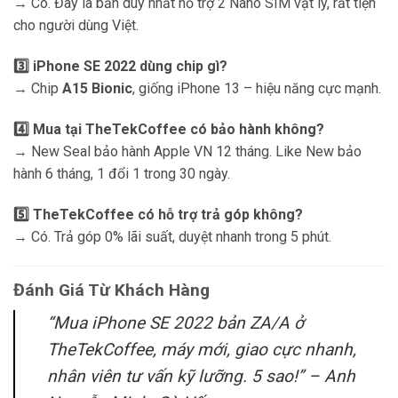
→ Có. Đây là bản duy nhất hỗ trợ 2 Nano SIM vật lý, rất tiện
cho người dùng Việt.
3️⃣ iPhone SE 2022 dùng chip gì?
→ Chip
A15 Bionic
, giống iPhone 13 – hiệu năng cực mạnh.
4️⃣ Mua tại TheTekCoffee có bảo hành không?
→ New Seal bảo hành Apple VN 12 tháng. Like New bảo
hành 6 tháng, 1 đổi 1 trong 30 ngày.
5️⃣ TheTekCoffee có hỗ trợ trả góp không?
→ Có. Trả góp 0% lãi suất, duyệt nhanh trong 5 phút.
Đánh Giá Từ Khách Hàng
“Mua iPhone SE 2022 bản ZA/A ở
TheTekCoffee, máy mới, giao cực nhanh,
nhân viên tư vấn kỹ lưỡng. 5 sao!” –
Anh