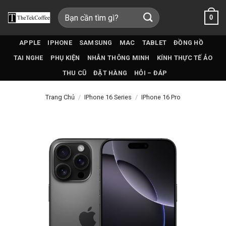
Bỏ
Tìm
0
qua
kiếm:
nội
dung
APPLE
IPHONE
SAMSUNG
MAC
TABLET
ĐỒNG HỒ
TAI NGHE
PHỤ KIỆN
NHẪN THÔNG MINH
KÍNH THỰC TẾ ẢO
THU CŨ
ĐẶT HÀNG
HỎI – ĐÁP
Trang Chủ
/
IPhone 16 Series
/
IPhone 16 Pro