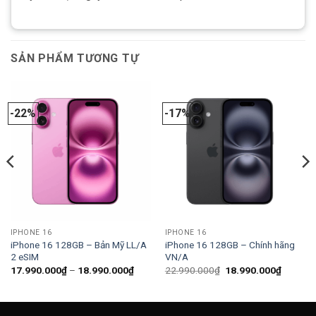
SẢN PHẨM TƯƠNG TỰ
-22%
-17%
IPHONE 16
IPHONE 16
iPhone 16 128GB – Bản Mỹ LL/A
iPhone 16 128GB – Chính hãng
2 eSIM
VN/A
Khoảng
Giá
Giá
17.990.000
₫
–
18.990.000
₫
22.990.000
₫
18.990.000
₫
giá:
gốc
hiện
từ
là:
tại
17.990.000₫
22.990.000₫.
là:
đến
18.990.
18.990.000₫