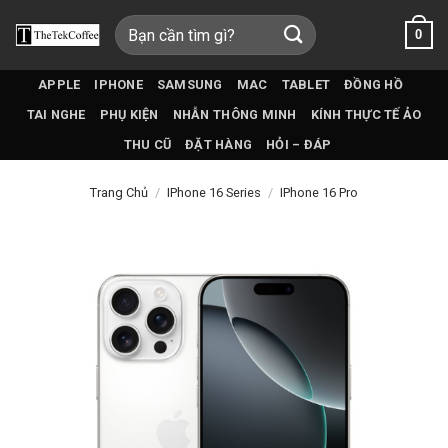
Bỏ
Tìm
0
qua
kiếm:
nội
dung
APPLE
IPHONE
SAMSUNG
MAC
TABLET
ĐỒNG HỒ
TAI NGHE
PHỤ KIỆN
NHẪN THÔNG MINH
KÍNH THỰC TẾ ẢO
THU CŨ
ĐẶT HÀNG
HỎI – ĐÁP
Trang Chủ
/
IPhone 16 Series
/
IPhone 16 Pro