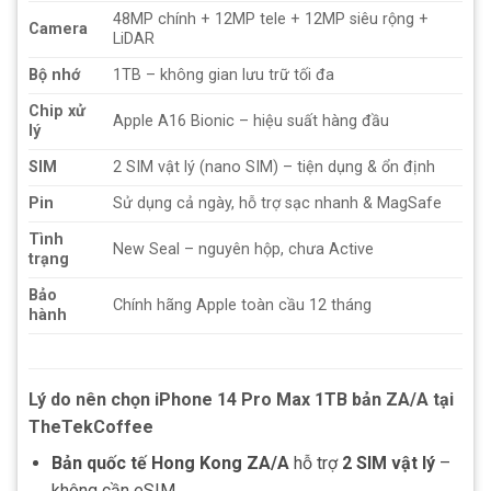
48MP chính + 12MP tele + 12MP siêu rộng +
Camera
LiDAR
Bộ nhớ
1TB – không gian lưu trữ tối đa
Chip xử
Apple A16 Bionic – hiệu suất hàng đầu
lý
SIM
2 SIM vật lý (nano SIM) – tiện dụng & ổn định
Pin
Sử dụng cả ngày, hỗ trợ sạc nhanh & MagSafe
Tình
New Seal – nguyên hộp, chưa Active
trạng
Bảo
Chính hãng Apple toàn cầu 12 tháng
hành
Lý do nên chọn iPhone 14 Pro Max 1TB bản ZA/A tại
TheTekCoffee
Bản quốc tế Hong Kong ZA/A
hỗ trợ
2 SIM vật lý
–
không cần eSIM