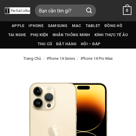
Bỏ
Tìm
0
qua
kiếm:
nội
dung
APPLE
IPHONE
SAMSUNG
MAC
TABLET
ĐỒNG HỒ
TAI NGHE
PHỤ KIỆN
NHẪN THÔNG MINH
KÍNH THỰC TẾ ẢO
THU CŨ
ĐẶT HÀNG
HỎI – ĐÁP
Trang Chủ
/
IPhone 14 Series
/
IPhone 14 Pro Max