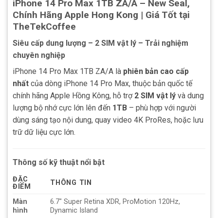
iPhone 14 Pro Max 1TB ZA/A – New Seal,
Chính Hãng Apple Hong Kong | Giá Tốt tại
TheTekCoffee
Siêu cấp dung lượng – 2 SIM vật lý – Trải nghiệm
chuyên nghiệp
iPhone 14 Pro Max 1TB ZA/A là
phiên bản cao cấp
nhất
của dòng iPhone 14 Pro Max, thuộc bản quốc tế
chính hãng Apple Hồng Kông, hỗ trợ
2 SIM vật lý
và dung
lượng bộ nhớ cực lớn lên đến
1TB
– phù hợp với người
dùng sáng tạo nội dung, quay video 4K ProRes, hoặc lưu
trữ dữ liệu cực lớn.
Thông số kỹ thuật nổi bật
ĐẶC
THÔNG TIN
ĐIỂM
Màn
6.7″ Super Retina XDR, ProMotion 120Hz,
hình
Dynamic Island