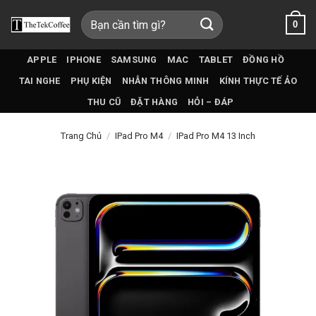
Bỏ
Tìm
0
qua
kiếm:
nội
dung
APPLE
IPHONE
SAMSUNG
MAC
TABLET
ĐỒNG HỒ
TAI NGHE
PHỤ KIỆN
NHẪN THÔNG MINH
KÍNH THỰC TẾ ẢO
THU CŨ
ĐẶT HÀNG
HỎI – ĐÁP
Trang Chủ
/
IPad Pro M4
/
IPad Pro M4 13 Inch