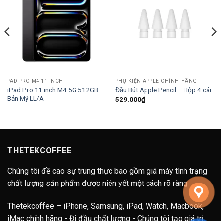
PAD PRO M4 11 INCH
PHỤ KIỆN APPLE CHÍNH HÃNG
iPad Pro 11 inch M4 5G 512GB –
Đầu Bút Apple Pencil – Hộp 4 cái
Bản Mỹ LL/A
529.000
₫
ng
00.000₫
00.000₫
THETEKCOFFEE
Chúng tôi đề cao sự trung thực bao gồm giá máy tình trạng
chất lượng sản phẩm được niên yết một cách rõ ràng
Thetekcoffee – iPhone, Samsung, iPad, Watch, Macbook,
iMac chính hãng - Đi đầu chất lượng - Chúng tôi tạo giá trị.