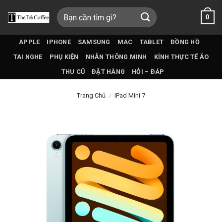
Bỏ
Tìm
0
qua
kiếm:
nội
dung
APPLE
IPHONE
SAMSUNG
MAC
TABLET
ĐỒNG HỒ
TAI NGHE
PHỤ KIỆN
NHẪN THÔNG MINH
KÍNH THỰC TẾ ẢO
THU CŨ
ĐẶT HÀNG
HỎI – ĐÁP
Trang Chủ
/
IPad Mini 7